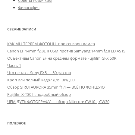
Советы новичкам
Философия
СВЕЖИЕ ЗАПИСИ
КАК МЫ ТЕРЯЕМ ФОТОНЫ: про сенсоры камер
Canon EF 14mm f2.8L II USM против Samyang 14mm f2.8 ED AS IS
Объективы Canon EF на среднем формате Fujifilm GFX 50R.
Часть 1
Что не так с Sony FX5 — 50 фактов
Кроп или полный кадр? ДЛЯ ВИДЕО
Обзор SIRUI AURORA 35mm f1.4 — ВСЁ ПО ФЭНШУЮ
Fujifilm X-T30 II: подробный обзор
ЧЕМ ДУТЬ ФОТОГРАФУ — обзор Nitecore CW10 | CW30
ПОЛЕЗНОЕ