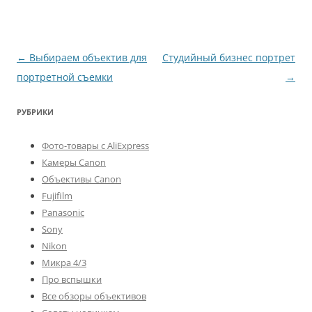
Навигация
←
Выбираем объектив для
Студийный бизнес портрет
по
портретной съемки
→
записям
РУБРИКИ
Фото-товары с AliExpress
Камеры Canon
Объективы Canon
Fujifilm
Panasonic
Sony
Nikon
Микра 4/3
Про вспышки
Все обзоры объективов