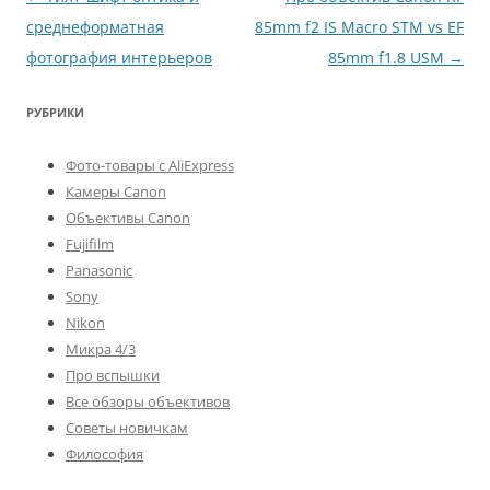
по
среднеформатная
85mm f2 IS Macro STM vs EF
записям
фотография интерьеров
85mm f1.8 USM
→
РУБРИКИ
Фото-товары с AliExpress
Камеры Canon
Объективы Canon
Fujifilm
Panasonic
Sony
Nikon
Микра 4/3
Про вспышки
Все обзоры объективов
Советы новичкам
Философия