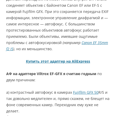
соединяет объектив с байонетом Canon EF или EF-S с
камерой Fujifilm GFX. При это сохраняется передача EXIF
информации, электронное управление диафрагмой и —
самое интересное — автофокус. С большинством
протестированных объективов автофокус работает
приемлемо. Были объективы, имевшие ощутимые
проблемы с автофокусировкой
(например
Canon EF 35mm
f2 IS
)
, но их меньшинство.
Купить этот адаптер на AliExpress
АФ на адаптере Viltrox EF-GFX я считаю годным
по
двум причинам:
а) контрастный автофокус в камерах
Fujifilm GFX 50
R/S и
так довольно медлителен и, прямо скажем, не блещет на
фоне современных камер. Переходник ему хуже не
делает.