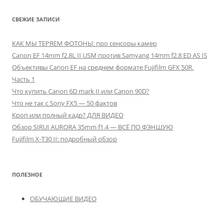
СВЕЖИЕ ЗАПИСИ
КАК МЫ ТЕРЯЕМ ФОТОНЫ: про сенсоры камер
Canon EF 14mm f2.8L II USM против Samyang 14mm f2.8 ED AS IS
Объективы Canon EF на среднем формате Fujifilm GFX 50R.
Часть 1
Что купить Canon 6D mark II или Canon 90D?
Что не так с Sony FX5 — 50 фактов
Кроп или полный кадр? ДЛЯ ВИДЕО
Обзор SIRUI AURORA 35mm f1.4 — ВСЁ ПО ФЭНШУЮ
Fujifilm X-T30 II: подробный обзор
ПОЛЕЗНОЕ
ОБУЧАЮЩИЕ ВИДЕО