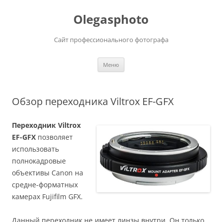
Olegasphoto
Сайт профессионального фотографа
Перейти
Меню
к
содержимому
Обзор переходника Viltrox EF-GFX
Переходник Viltrox
EF-GFX
позволяет
использовать
полнокадровые
объективы Canon на
средне-форматных
камерах Fujifilm GFX.
Данный переходник не имеет линзы внутри. Он только