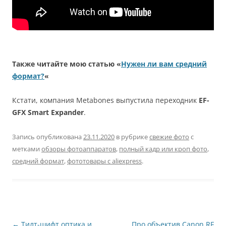
Также читайте мою статью «
Нужен ли вам средний
формат?
«
Кстати, компания Metabones выпустила переходник
EF-
GFX Smart Expander
.
Запись опубликована
23.11.2020
в рубрике
свежие фото
с
метками
обзоры фотоаппаратов
,
полный кадр или кроп фото
,
средний формат
,
фототовары с aliexpress
.
Навигация
←
Тилт-шифт оптика и
Про объектив Canon RF