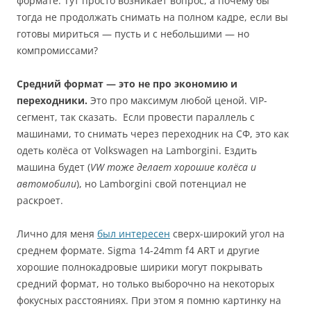
формате. Тут просто возникает вопрос, а почему бы
тогда не продолжать снимать на полном кадре, если вы
готовы мириться — пусть и с небольшими — но
компромиссами?
Средний формат — это не про экономию и
переходники.
Это про максимум любой ценой. VIP-
сегмент, так сказать. Если провести параллель с
машинами, то снимать через переходник на СФ, это как
одеть колёса от Volkswagen на Lamborgini. Ездить
машина будет (
VW тоже делает хорошие колёса и
автомобили
), но Lamborgini свой потенциал не
раскроет.
Лично для меня
был интересен
сверх-широкий угол на
среднем формате. Sigma 14-24mm f4 ART и другие
хорошие полнокадровые ширики могут покрывать
средний формат, но только выборочно на некоторых
фокусных расстояниях. При этом я помню картинку на