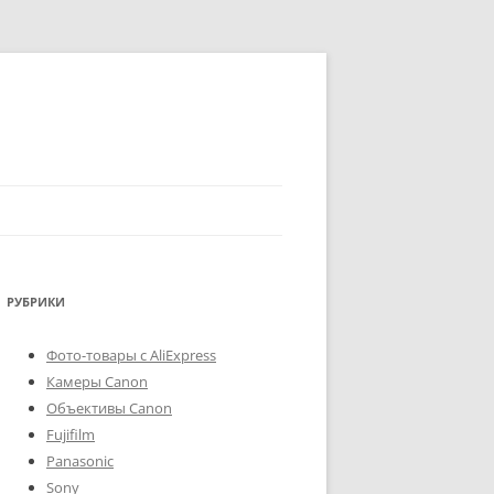
РУБРИКИ
Фото-товары с AliExpress
Камеры Canon
Объективы Canon
Fujifilm
Panasonic
Sony