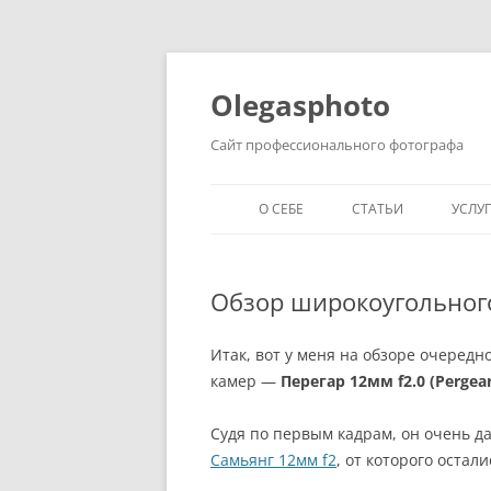
Olegasphoto
Сайт профессионального фотографа
О СЕБЕ
СТАТЬИ
УСЛУ
Обзор широкоугольного
Итак, вот у меня на обзоре очеред
камер —
Перегар 12мм f2.0 (Pergea
Судя по первым кадрам, он очень д
Самьянг 12мм f2
, от которого оста