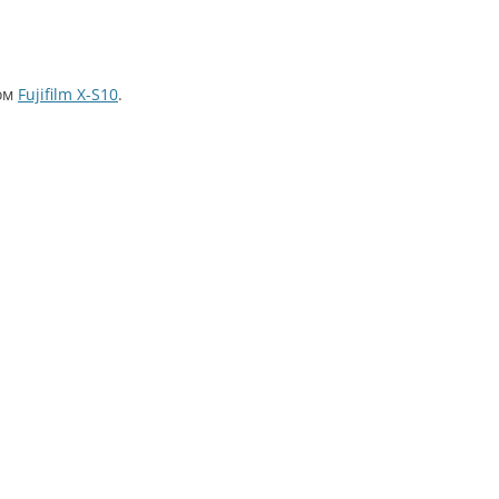
мом
Fujifilm X-S10
.