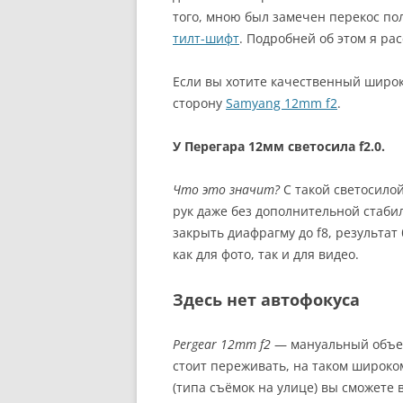
того, мною был замечен перекос пол
тилт-шифт
. Подробней об этом я ра
Если вы хотите качественный широк
сторону
Samyang 12mm f2
.
У Перегара 12мм светосила f2.0.
Что это значит?
С такой светосило
рук даже без дополнительной стабил
закрыть диафрагму до f8, результат 
как для фото, так и для видео.
Здесь нет автофокуса
Pergear 12mm f2
— мануальный объек
стоит переживать, на таком широко
(типа съёмок на улице) вы сможете