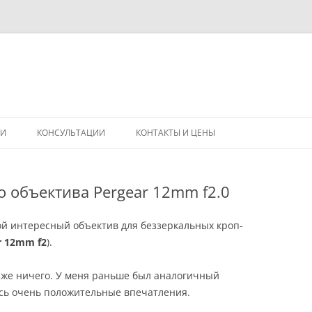
Перейти
к
ГИ
КОНСУЛЬТАЦИИ
КОНТАКТЫ И ЦЕНЫ
содержимому
 объектива Pergear 12mm f2.0
ной интересный объектив для беззеркальных кроп-
r 12mm f2
).
аже ничего. У меня раньше был аналогичный
лись очень положительные впечатления.