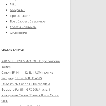
Nikon
Микра 4/3
Про вспышки
Все обзоры объективов
Советы новичкам
Философия
СВЕЖИЕ ЗАПИСИ
КАК МЫ ТЕРЯЕМ ФОТОНЫ: про сенсоры
камер
Canon EF 14mm f2.8L II USM против
Samyang 14mm f2.8 ED AS IS
Объективы Canon EF на среднем
формате Fujifilm GFX 50R. Часть 1
Что купить Canon 6D mark II или Canon
90D?