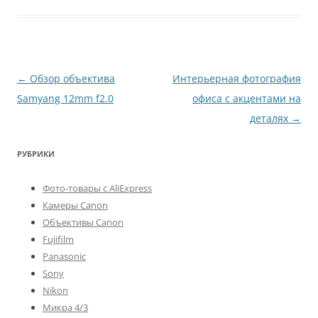
Навигация
←
Обзор объектива
Интерьерная фотография
по
Samyang 12mm f2.0
офиса с акцентами на
записям
деталях
→
РУБРИКИ
Фото-товары с AliExpress
Камеры Canon
Объективы Canon
Fujifilm
Panasonic
Sony
Nikon
Микра 4/3