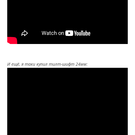
И ещё, я таки купил тилт-шифт 24мм: