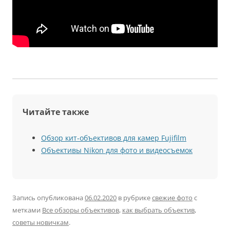
Читайте также
Обзор кит-объективов для камер Fujifilm
Объективы Nikon для фото и видеосъемок
Запись опубликована
06.02.2020
в рубрике
свежие фото
с
метками
Все обзоры объективов
,
как выбрать объектив
,
советы новичкам
.