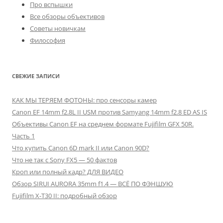
Про вспышки
Все обзоры объективов
Советы новичкам
Философия
СВЕЖИЕ ЗАПИСИ
КАК МЫ ТЕРЯЕМ ФОТОНЫ: про сенсоры камер
Canon EF 14mm f2.8L II USM против Samyang 14mm f2.8 ED AS IS
Объективы Canon EF на среднем формате Fujifilm GFX 50R.
Часть 1
Что купить Canon 6D mark II или Canon 90D?
Что не так с Sony FX5 — 50 фактов
Кроп или полный кадр? ДЛЯ ВИДЕО
Обзор SIRUI AURORA 35mm f1.4 — ВСЁ ПО ФЭНШУЮ
Fujifilm X-T30 II: подробный обзор