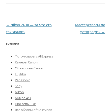
Навигация
←
Nikon Z6 III — за что его
Мастерклассы по
по
так хвалят?
фотографии
→
записям
РУБРИКИ
Фото-товары с AliExpress
Камеры Canon
Объективы Canon
Fujifilm
Panasonic
Sony
Nikon
Микра 4/3
Про вспышки
Все обзоры объективов