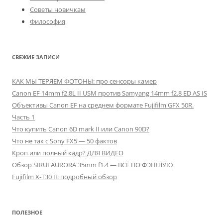
Советы новичкам
Философия
СВЕЖИЕ ЗАПИСИ
КАК МЫ ТЕРЯЕМ ФОТОНЫ: про сенсоры камер
Canon EF 14mm f2.8L II USM против Samyang 14mm f2.8 ED AS IS
Объективы Canon EF на среднем формате Fujifilm GFX 50R.
Часть 1
Что купить Canon 6D mark II или Canon 90D?
Что не так с Sony FX5 — 50 фактов
Кроп или полный кадр? ДЛЯ ВИДЕО
Обзор SIRUI AURORA 35mm f1.4 — ВСЁ ПО ФЭНШУЮ
Fujifilm X-T30 II: подробный обзор
ПОЛЕЗНОЕ