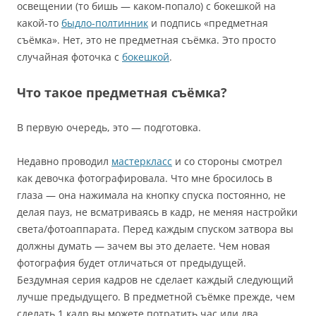
освещении (то бишь — каком-попало) с бокешкой на
какой-то
быдло-полтинник
и подпись «предметная
съёмка». Нет, это не предметная съёмка. Это просто
случайная фоточка с
бокешкой
.
Что такое предметная съёмка?
В первую очередь, это — подготовка.
Недавно проводил
мастеркласс
и со стороны смотрел
как девочка фотографировала. Что мне бросилось в
глаза — она нажимала на кнопку спуска постоянно, не
делая пауз, не всматриваясь в кадр, не меняя настройки
света/фотоаппарата. Перед каждым спуском затвора вы
должны думать — зачем вы это делаете. Чем новая
фотография будет отличаться от предыдущей.
Бездумная серия кадров не сделает каждый следующий
лучше предыдущего. В предметной съёмке прежде, чем
сделать 1 кадр вы можете потратить час или два,