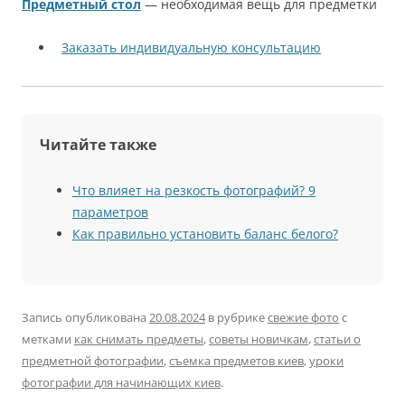
Предметный стол
— необходимая вещь для предметки
Заказать индивидуальную консультацию
Читайте также
Что влияет на резкость фотографий? 9
параметров
Как правильно установить баланс белого?
Запись опубликована
20.08.2024
в рубрике
свежие фото
с
метками
как снимать предметы
,
советы новичкам
,
статьи о
предметной фотографии
,
съемка предметов киев
,
уроки
фотографии для начинающих киев
.