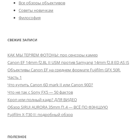
Все обзоры объективов
Советы новичкам
Философия
СВЕЖИЕ ЗАПИСИ
КАК МЫ ТЕРЯЕМ ФОТОНЫ: про сенсоры камер
Canon EF 14mm f2.8L II USM против Samyang 14mm f2.8 ED AS IS
Объективы Canon EF на среднем формате Fujifilm GFX 50R.
Часть 1
Что купить Canon 6D mark II или Canon 90D?
Что не так с Sony FX5 — 50 фактов
Кроп или полный кадр? ДЛЯ ВИДЕО
Обзор SIRUI AURORA 35mm f1.4 — ВСЁ ПО ФЭНШУЮ
Fujifilm X-T30 II: подробный обзор
ПОЛЕЗНОЕ