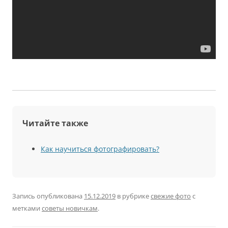
Читайте также
Как научиться фотографировать?
Запись опубликована
15.12.2019
в рубрике
свежие фото
с
метками
советы новичкам
.