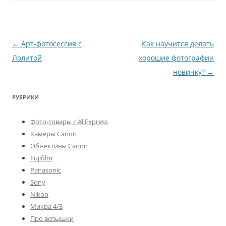
Навигация
←
Арт-фотосессия с
Как научится делать
по
Лолитой
хорошие фотографии
записям
новичку?
→
РУБРИКИ
Фото-товары с AliExpress
Камеры Canon
Объективы Canon
Fujifilm
Panasonic
Sony
Nikon
Микра 4/3
Про вспышки