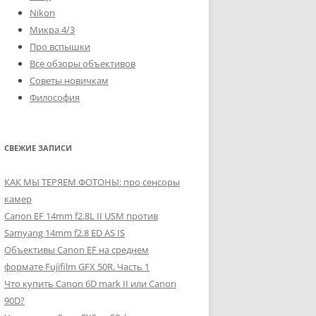
Nikon
Микра 4/3
Про вспышки
Все обзоры объективов
Советы новичкам
Философия
СВЕЖИЕ ЗАПИСИ
КАК МЫ ТЕРЯЕМ ФОТОНЫ: про сенсоры
камер
Canon EF 14mm f2.8L II USM против
Samyang 14mm f2.8 ED AS IS
Объективы Canon EF на среднем
формате Fujifilm GFX 50R. Часть 1
Что купить Canon 6D mark II или Canon
90D?