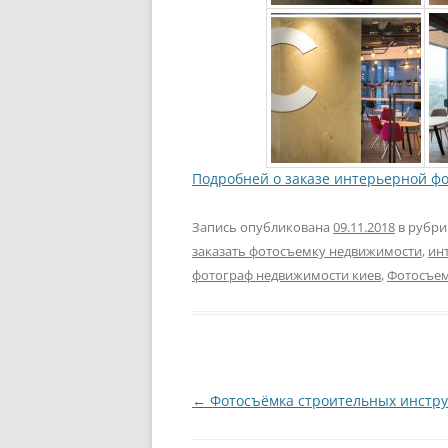
Подробней о заказе интерьерной ф
Запись опубликована
09.11.2018
в рубр
заказать фотосъемку недвижимости
,
ин
фотограф недвижимости киев
,
Фотосъем
Навигация
←
Фотосъёмка строительных инстр
по