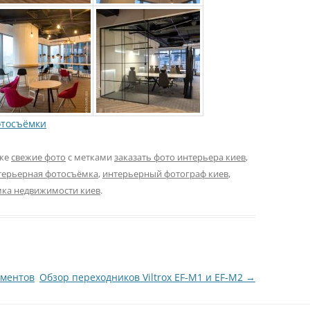
отосъёмки
ике
свежие фото
с метками
заказать фото интерьера киев
,
терьерная фотосъёмка
,
интерьерный фотограф киев
,
ка недвижимости киев
.
ументов
Обзор переходников Viltrox EF-M1 и EF-M2
→