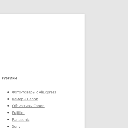
РУБРИКИ
Фото-товары с AliExpress
Камеры Canon
Объективы Canon
Fujifilm
Panasonic
Sony