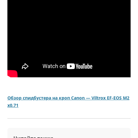
Обзор спидбустера на кроп Canon — Viltrox EF-EOS M2
x0.71