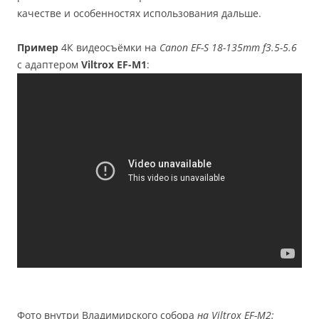
качестве и особенностях использования дальше.
Пример
4К видеосъёмки на
Canon EF-S 18-135mm f3.5-5.6
с адаптером
Viltrox EF-M1
:
Фото внутри Владимирского собора
на Viltrox EF-M2: