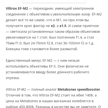
Viltrox EF-M2
— переходник, имеющий электронное
соединение с объективом
и увеличительную линзу
. EF-M2
делает всё то же самое, что и M1, но при этом вы
получаете кроп фактор не
x2
, а
x1.5
. И самое приятное
— светосила установленных таким образом объективов
увеличивается на 1 стоп. Был полтинник f1.4, а стал
75мм f1.0, был 24-70mm f2.8, стал 36-105mm f2 и т.д.
Бокешка тоже становится более размытой.
Единственный минус EF-M2 — с ним нельзя
использовать объективы EF-S. Они физически не
устанавливаются ввиду более длинного рабочего
отрезка.
Viltrox EF-M2
— полный аналог
Metabones speedbooster
.
Отличие в том, что Viltrox EF-M2 стоит на ибее 140$, а
цена на Metabones в наших магазинах колеблется в
районе 450-800$. Разницы в качестве вы не заметите. О