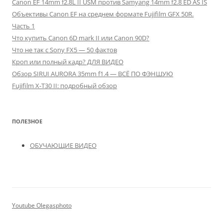
Canon EF 14mm f2.8L II USM против Samyang 14mm f2.8 ED AS IS
Объективы Canon EF на среднем формате Fujifilm GFX 50R.
Часть 1
Что купить Canon 6D mark II или Canon 90D?
Что не так с Sony FX5 — 50 фактов
Кроп или полный кадр? ДЛЯ ВИДЕО
Обзор SIRUI AURORA 35mm f1.4 — ВСЁ ПО ФЭНШУЮ
Fujifilm X-T30 II: подробный обзор
ПОЛЕЗНОЕ
ОБУЧАЮЩИЕ ВИДЕО
Youtube Olegasphoto