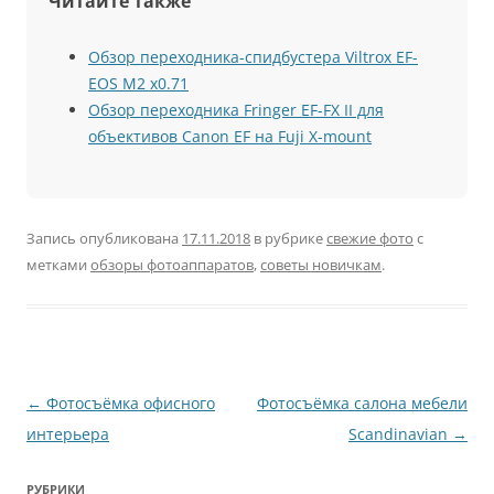
Читайте также
Обзор переходника-спидбустера Viltrox EF-
EOS M2 x0.71
Обзор переходника Fringer EF-FX II для
объективов Canon EF на Fuji X-mount
Запись опубликована
17.11.2018
в рубрике
свежие фото
с
метками
обзоры фотоаппаратов
,
советы новичкам
.
Навигация
←
Фотосъёмка офисного
Фотосъёмка салона мебели
по
интерьера
Scandinavian
→
записям
РУБРИКИ