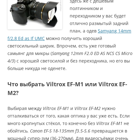
здесь же с дешёвым
полтинником и
переходником у вас будет
отлично размытый задний
план, а одев
Samyang 14mm
f/2.8 Ed as If UMC‎
можно получить хороший
светосильный ширик. Впрочем, есть уже готовый
самьянг для микры (
Samyang 12mm F2.0 ED AS NCS CS Micro
4/3
) с хорошей светосилой и без переходника, но его вы
больше никуда не оденете.
Что выбрать Viltrox EF-M1 или Viltrox EF-
M2?
Выбирая между
Viltrox EF-M1
и
Viltrox EF-M2
нужно
отталкиваться от того, какая оптика у вас уже есть. Если
много кропнутых стёкол, то конечно без
Viltrox EF-M1
не
обойтись
. Canon EF-S 18-135mm f3.5-5.6
превращается в
мощный супер-зум (36-270мм). Для видеосъёмки очень