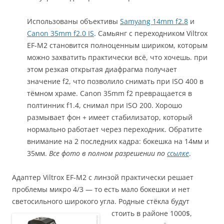
Использованы объективы
Samyang 14mm f2.8
и
Canon 35mm f2.0 IS
. Самьянг с переходником Viltrox
EF-M2 становится полноценным шириком, которым
можно захватить практически всё, что хочешь. при
этом резкая открытая диафрагма получает
значение f2, что позволило снимать при ISO 400 в
тёмном храме. Canon 35mm f2 превращается в
полтинник f1.4, снимал при ISO 200. Хорошо
размывает фон + имеет стабилизатор, который
нормально работает через переходник. Обратите
внимание на 2 последних кадра: бокешка на 14мм и
35мм.
Все фото в полном разрешении по
ссылке
.
Адаптер Viltrox EF-M2 с линзой практически решает
проблемы микро 4/3 — то есть мало бокешки и нет
светосильного широкого угла.
Родные стёкла будут
стоить в районе 1000$,