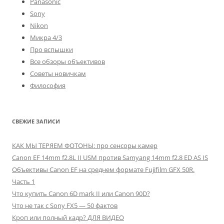
Panasonic
Sony
Nikon
Микра 4/3
Про вспышки
Все обзоры объективов
Советы новичкам
Философия
СВЕЖИЕ ЗАПИСИ
КАК МЫ ТЕРЯЕМ ФОТОНЫ: про сенсоры камер
Canon EF 14mm f2.8L II USM против Samyang 14mm f2.8 ED AS IS
Объективы Canon EF на среднем формате Fujifilm GFX 50R.
Часть 1
Что купить Canon 6D mark II или Canon 90D?
Что не так с Sony FX5 — 50 фактов
Кроп или полный кадр? ДЛЯ ВИДЕО