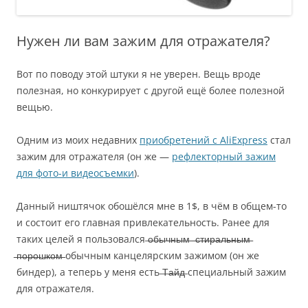
Нужен ли вам зажим для отражателя?
Вот по поводу этой штуки я не уверен. Вещь вроде
полезная, но конкурирует с другой ещё более полезной
вещью.
Одним из моих недавних
приобретений с AliExpress
стал
зажим для отражателя (он же —
рефлекторный зажим
для фото-и видеосъемки
).
Данный ништячок обошёлся мне в 1$, в чём в общем-то
и состоит его главная привлекательность. Ранее для
таких целей я пользовался ̶о̶б̶ы̶ч̶н̶ы̶м̶ ̶ ̶̶̶с̶̶̶т̶̶̶и̶̶̶р̶̶̶а̶̶̶л̶̶̶ь̶̶̶н̶̶̶ы̶̶̶м̶̶̶
̶̶̶п̶̶̶о̶̶̶р̶̶̶о̶̶̶ш̶̶̶к̶̶̶о̶̶̶м̶̶̶ обычным канцелярским зажимом (он же
биндер), а теперь у меня есть ̶Т̶а̶й̶д̶ специальный зажим
для отражателя.