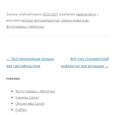
Запись опубликована
30.03.2021
в рубрике
свежие фото
с
метками
обзоры фотоаппаратов
,
советы новичкам
,
фототовары с aliexpress
.
Навигация
←
Про переходные кольца
Всё про стандартный
по
для светофильтров
рефлектор для вспышки
→
записям
РУБРИКИ
Фото-товары с AliExpress
Камеры Canon
Объективы Canon
Fujifilm