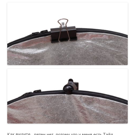
Как видите, ̶ ̶п̶я̶т̶е̶н̶ ̶н̶е̶т̶,̶ ̶п̶о̶т̶о̶м̶у̶ ̶ч̶т̶о̶ ̶у̶ ̶м̶е̶н̶я̶ ̶е̶с̶т̶ь̶ ̶Т̶а̶й̶д̶