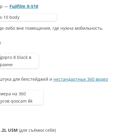
ер —
Fujifilm X-S10
де-либо вне помещения, где нужна мобильность.
к
штука для бекстейджей и
нестандартных 360 видео
1.2L USM
(для съёмки себя)