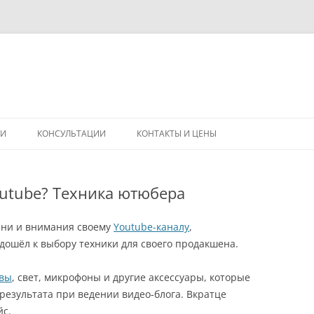
Перейти
к
ГИ
КОНСУЛЬТАЦИИ
КОНТАКТЫ И ЦЕНЫ
содержимому
outube? Техника ютюбера
ени и внимания своему
Youtube-каналу
,
одошёл к выбору техники для своего продакшена.
ивы
, свет, микрофоны и другие аксессуары, которые
результата при ведении видео-блога. Вкратце
йс.