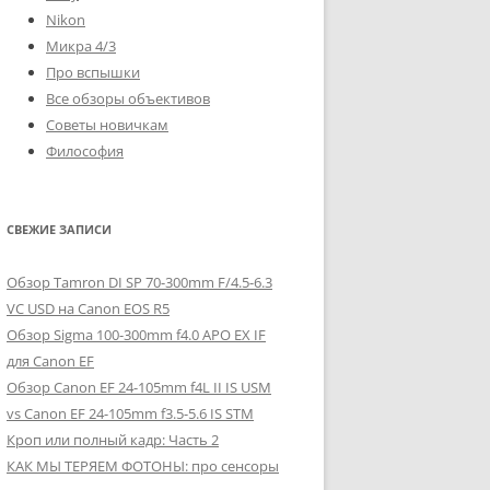
Nikon
Микра 4/3
Про вспышки
Все обзоры объективов
Советы новичкам
Философия
СВЕЖИЕ ЗАПИСИ
Обзор Tamron DI SP 70-300mm F/4.5-6.3
VC USD на Canon EOS R5
Обзор Sigma 100-300mm f4.0 APO EX IF
для Canon EF
Обзор Canon EF 24-105mm f4L II IS USM
vs Canon EF 24-105mm f3.5-5.6 IS STM
Кроп или полный кадр: Часть 2
КАК МЫ ТЕРЯЕМ ФОТОНЫ: про сенсоры