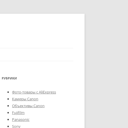
РУБРИКИ
Фото-товары с AliExpress
Камеры Canon
Объективы Canon
Fujifilm
Panasonic
Sony