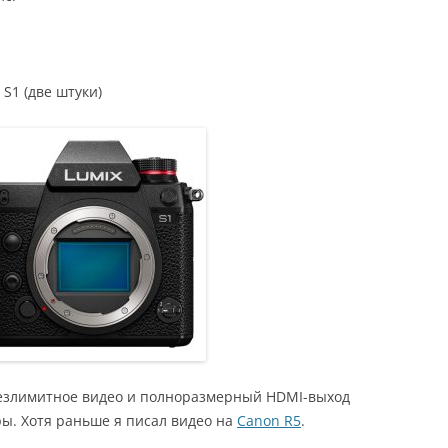
S1 (две штуки)
 безлимитное видео и полноразмерный HDMI-выход
ры. Хотя раньше я писал видео на
Canon R5
.