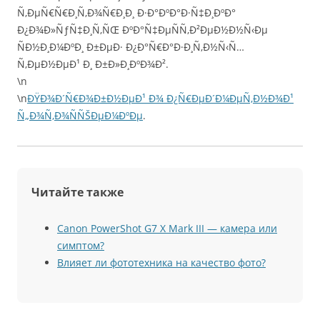
Ñ‚ÐµÑ€Ñ€Ð¸Ñ‚Ð¾Ñ€Ð¸Ð¸ Ð·Ð°ÐºÐ°Ð·Ñ‡Ð¸ÐºÐ°
Ð¿Ð¾Ð»ÑƒÑ‡Ð¸Ñ‚ÑŒ ÐºÐ°Ñ‡ÐµÑÑ‚Ð²ÐµÐ½Ð½Ñ‹Ðµ
ÑÐ½Ð¸Ð¼ÐºÐ¸ Ð±ÐµÐ· Ð¿Ð°Ñ€Ð°Ð·Ð¸Ñ‚Ð½Ñ‹Ñ…
Ñ‚ÐµÐ½ÐµÐ¹ Ð¸ Ð±Ð»Ð¸ÐºÐ¾Ð².
\n
\n
ÐŸÐ¾Ð´Ñ€Ð¾Ð±Ð½ÐµÐ¹ Ð¾ Ð¿Ñ€ÐµÐ´Ð¼ÐµÑ‚Ð½Ð¾Ð¹
Ñ„Ð¾Ñ‚Ð¾ÑÑŠÐµÐ¼ÐºÐµ
.
Читайте также
Canon PowerShot G7 X Mark III — камера или
симптом?
Влияет ли фототехника на качество фото?