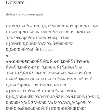
Ubislate
Добавить комментарий
Ð¤Ð¾Ñ‚Ð¾Ð³Ñ€Ð°Ñ„Ð¸Ð¸ Ð²Ñ‹Ð¿Ð¾Ð»Ð½ÐµÐ½Ñ‹ Ð´Ð»Ñ
Ð¸Ð½Ñ‚ÐµÑ€Ð½ÐµÑ‚ Ð¼Ð°Ð³Ð°Ð·Ð¸Ð½Ð°, Ð¿Ñ€Ð¾Ð
´Ð°ÑŽÑ‰ÐµÐ³Ð¾ Ð½Ð¾Ð²Ñ‹Ðµ Ð´Ð»Ñ
ÑƒÐºÑ€Ð°Ð¸Ð½ÑÐºÐ¾Ð³Ð¾ Ñ€Ñ‹Ð½ÐºÐ°
Ð¿Ð»Ð°Ð½ÑˆÐµÑ‚Ñ‹ Ubislate.
\n
\nÐ¡Ð»Ð¾Ð¶Ð½Ð¾ÑÑ‚ÑŒ Ñ„Ð¾Ñ‚Ð¾ÑÑŠÑ‘Ð¼ÐºÐ¸
ÑÐ¾ÑÑ‚Ð¾ÑÐ»Ð° Ð² Ñ‚Ð¾Ð¼, Ñ‡Ñ‚Ð¾Ð±Ñ‹ Ð
´Ð¾Ð±Ð¸Ñ‚ÑŒÑÑ Ñ€Ð°Ð²Ð½Ð¾Ð¼ÐµÑ€Ð½Ð¾Ð³Ð¾
Ð¾ÑÐ²ÐµÑ‰ÐµÐ½Ð¸Ñ Ð½Ð° Ð³Ð»ÑÐ½Ñ†ÐµÐ²Ð¾Ð¹
Ð¿Ð¾Ð²ÐµÑ€Ñ…Ð½Ð¾ÑÑ‚Ð¸ ÑÑ‚Ð¸Ñ…
ÑƒÑÑ‚Ñ€Ð¾Ð¹ÑÑ‚Ð². Ð‘Ð»Ð°Ð³Ð¾Ð´Ð°Ñ€Ñ
Ð¸ÑÐ¿Ð¾Ð»ÑŒÐ·Ð¾Ð²Ð°Ð½Ð¸ÑŽ Ñ„Ð¾Ñ‚Ð¾ÐºÑƒÐ±Ð° Ð¸
Ð¼Ð¾Ð±Ð¸Ð»ÑŒÐ½Ð¾Ð³Ð¾ ÐºÐ¾Ð¼Ð¿Ð»ÐµÐºÑ‚Ð°
Ð¾ÑÐ²ÐµÑ‰ÐµÐ½Ð¸Ñ, ÑƒÐ´Ð°Ð»Ð¾ÑÑŒ Ð½Ð°