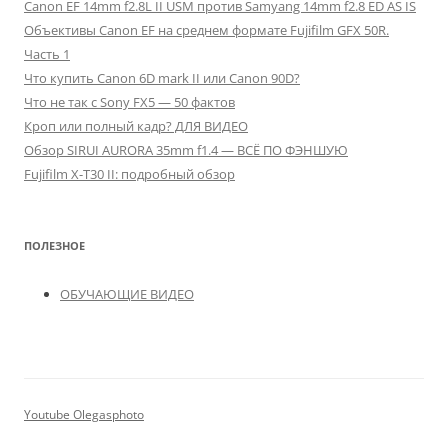
Canon EF 14mm f2.8L II USM против Samyang 14mm f2.8 ED AS IS
Объективы Canon EF на среднем формате Fujifilm GFX 50R.
Часть 1
Что купить Canon 6D mark II или Canon 90D?
Что не так с Sony FX5 — 50 фактов
Кроп или полный кадр? ДЛЯ ВИДЕО
Обзор SIRUI AURORA 35mm f1.4 — ВСЁ ПО ФЭНШУЮ
Fujifilm X-T30 II: подробный обзор
ПОЛЕЗНОЕ
ОБУЧАЮЩИЕ ВИДЕО
Youtube Olegasphoto