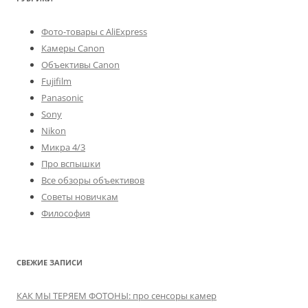
Фото-товары с AliExpress
Камеры Canon
Объективы Canon
Fujifilm
Panasonic
Sony
Nikon
Микра 4/3
Про вспышки
Все обзоры объективов
Советы новичкам
Философия
СВЕЖИЕ ЗАПИСИ
КАК МЫ ТЕРЯЕМ ФОТОНЫ: про сенсоры камер