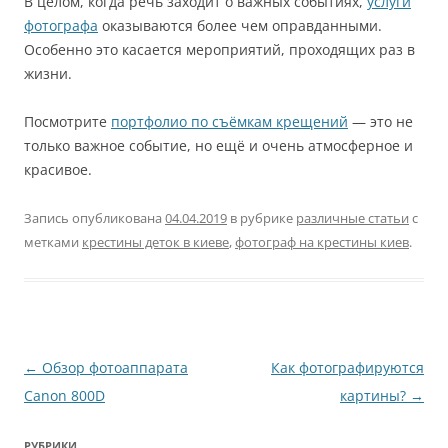
В целом, когда речь заходит о важных событиях,
услуги
фотографа
оказываются более чем оправданными.
Особенно это касается мероприятий, проходящих раз в
жизни.
Посмотрите
портфолио по съёмкам крещений
— это не
только важное событие, но ещё и очень атмосферное и
красивое.
Запись опубликована
04.04.2019
в рубрике
различные статьи
с
метками
крестины деток в киеве
,
фотограф на крестины киев
.
Навигация
←
Обзор фотоаппарата
Как фотографируются
по
Canon 800D
картины?
→
записям
РУБРИКИ