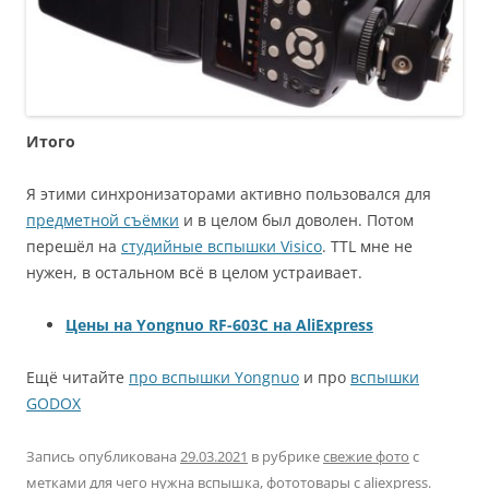
Итого
Я этими синхронизаторами активно пользовался для
предметной съёмки
и в целом был доволен. Потом
перешёл на
студийные вспышки Visico
. TTL мне не
нужен, в остальном всё в целом устраивает.
Цены на Yongnuo RF-603C на AliExpress
Ещё читайте
про вспышки Yongnuo
и про
вспышки
GODOX
Запись опубликована
29.03.2021
в рубрике
свежие фото
с
метками
для чего нужна вспышка
,
фототовары с aliexpress
.