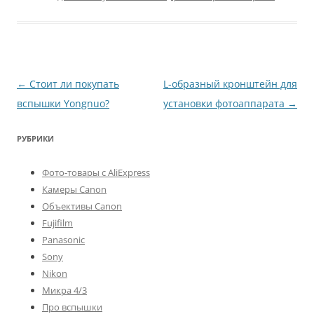
Навигация
←
Стоит ли покупать
L-образный кронштейн для
по
вспышки Yongnuo?
установки фотоаппарата
→
записям
РУБРИКИ
Фото-товары с AliExpress
Камеры Canon
Объективы Canon
Fujifilm
Panasonic
Sony
Nikon
Микра 4/3
Про вспышки