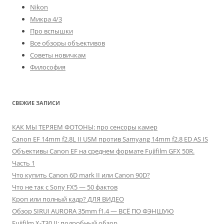
Nikon
Микра 4/3
Про вспышки
Все обзоры объективов
Советы новичкам
Философия
СВЕЖИЕ ЗАПИСИ
КАК МЫ ТЕРЯЕМ ФОТОНЫ: про сенсоры камер
Canon EF 14mm f2.8L II USM против Samyang 14mm f2.8 ED AS IS
Объективы Canon EF на среднем формате Fujifilm GFX 50R.
Часть 1
Что купить Canon 6D mark II или Canon 90D?
Что не так с Sony FX5 — 50 фактов
Кроп или полный кадр? ДЛЯ ВИДЕО
Обзор SIRUI AURORA 35mm f1.4 — ВСЁ ПО ФЭНШУЮ
Fujifilm X-T30 II: подробный обзор