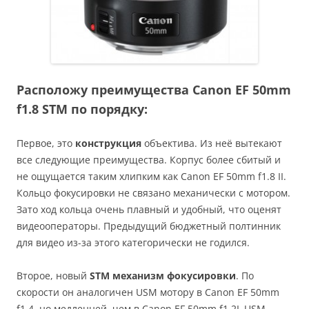
Расположу преимущества Canon EF 50mm
f1.8 STM по порядку:
Первое, это
конструкция
объектива. Из неё вытекают
все следующие преимущества. Корпус более сбитый и
не ощущается таким хлипким как Canon EF 50mm f1.8 II.
Кольцо фокусировки не связано механически с мотором.
Зато ход кольца очень плавный и удобный, что оценят
видеооператоры. Предыдущий бюджетный полтинник
для видео из-за этого категорически не годился.
Второе, новый
STM механизм фокусировки
. По
скорости он аналогичен USM мотору в Canon EF 50mm
f1.4, но медленней, чем в Canon EF 50mm f1.2L USM.