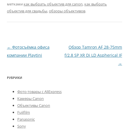
метками
как выбрать объектив для canon
,
как выбрать
объектив для свадьбы
,
обзоры объективов
.
Навигация
←
Фотосъёмка офиса
Обзор Tamron AF 28-75mm
по
компании Playtini
f/2.8 SP XR Di LD Aspherical IF
записям
→
РУБРИКИ
Фото-товары с AliExpress
Камеры Canon
Объективы Canon
Fujifilm
Panasonic
Sony