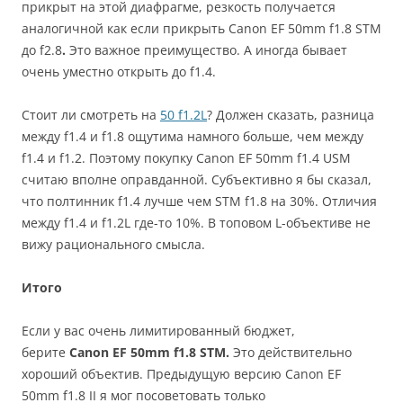
прикрыт на этой диафрагме, резкость получается
аналогичной как если прикрыть Canon EF 50mm f1.8 STM
до f2.8
.
Это важное преимущество. А иногда бывает
очень уместно открыть до f1.4.
Стоит ли смотреть на
50 f1.2L
? Должен сказать, разница
между f1.4 и f1.8 ощутима намного больше, чем между
f1.4 и f1.2. Поэтому покупку Canon EF 50mm f1.4 USM
считаю вполне оправданной. Субъективно я бы сказал,
что полтинник f1.4 лучше чем STM f1.8 на 30%. Отличия
между f1.4 и f1.2L где-то 10%. В топовом L-объективе не
вижу рационального смысла.
Итого
Если у вас очень лимитированный бюджет,
берите
Canon EF 50mm f1.8 STM.
Это действительно
хороший объектив. Предыдущую версию Canon EF
50mm f1.8 II я мог посоветовать только