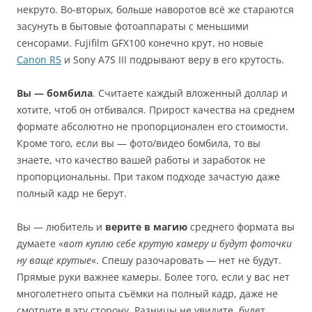
некруто. Во-вторых, больше наворотов всё же стараются
засунуть в бытовые фотоаппараты с меньшими
сенсорами. Fujifilm GFX100 конечно крут, но новые
Canon R5
и Sony A7S III подрывают веру в его крутость.
Вы — бомбила
. Считаете каждый вложенный доллар и
хотите, чтоб он отбивался. Прирост качества на среднем
формате абсолютно не пропорционален его стоимости.
Кроме того, если вы — фото/видео бомбила, то вы
знаете, что качество вашей работы и заработок не
пропорциональны. При таком подходе зачастую даже
полный кадр не берут.
Вы — любитель и
верите в магию
среднего формата вы
думаете «
вот куплю себе крутую камеру и будут фоточки
ну ваще крутые
«. Спешу разочаровать — нет не будут.
Прямые руки важнее камеры. Более того, если у вас нет
многолетнего опыта съёмки на полный кадр, даже не
смотрите в эту сторону. Разницы не увидите, будет