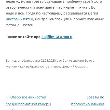
нелегко, но вы трезво оцениваете проблему своей фото-
озабоченности и понимаете, что иначе — никак. Вот
надо и всё. Тогда по-настоящему раскрывается магия
цветовых пятен
, центра композиции и прочих извечных
фото-ценностей.
Также читайте про
Fujifilm GFX 100 II
Запись опубликована
02.08.2020
в рубрике
свежие фото
с
метками
как выбрать фотоаппарат
,
средний формат
.
Навигация
←
Обзор возможностей
Советы по
по
среднеформатной камеры
профессиональной