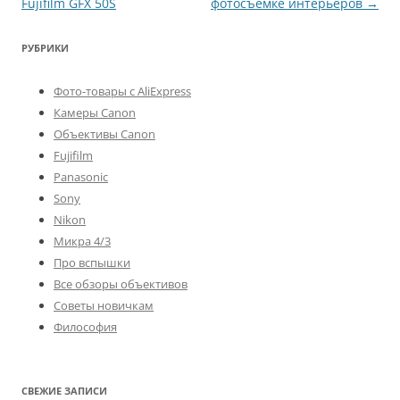
записям
Fujifilm GFX 50S
фотосъёмке интерьеров
→
РУБРИКИ
Фото-товары с AliExpress
Камеры Canon
Объективы Canon
Fujifilm
Panasonic
Sony
Nikon
Микра 4/3
Про вспышки
Все обзоры объективов
Советы новичкам
Философия
СВЕЖИЕ ЗАПИСИ