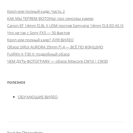
Кроп или полный кадр: Часть 2
КАК МЫ ТЕРЯЕМ ФОТОНЫ: про сенсоры камер
Canon EF 14mm f2.8L II USM против Samyang 14mm f2.8 ED AS IS
Что не так с Sony FX5 — 50 фактов
Кроп или полный кадр? ДЛЯ ВИДЕО
Обзор SIRUI AURORA 35mm f1.4 — ВСЁ ПО ФЭНШУЮ
Fujifilm X-T30 II: подробный обзор
ЧЕМ ДУТЬ ФОТОГРАФУ — обзор Nitecore CW10 | CW30
ПОЛЕЗНОЕ
ОБУЧАЮЩИЕ ВИДЕО
Youtube Olegasphoto