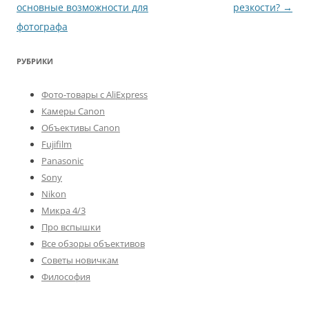
по
основные возможности для
резкости?
→
записям
фотографа
РУБРИКИ
Фото-товары с AliExpress
Камеры Canon
Объективы Canon
Fujifilm
Panasonic
Sony
Nikon
Микра 4/3
Про вспышки
Все обзоры объективов
Советы новичкам
Философия