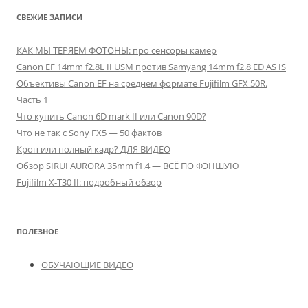
СВЕЖИЕ ЗАПИСИ
КАК МЫ ТЕРЯЕМ ФОТОНЫ: про сенсоры камер
Canon EF 14mm f2.8L II USM против Samyang 14mm f2.8 ED AS IS
Объективы Canon EF на среднем формате Fujifilm GFX 50R.
Часть 1
Что купить Canon 6D mark II или Canon 90D?
Что не так с Sony FX5 — 50 фактов
Кроп или полный кадр? ДЛЯ ВИДЕО
Обзор SIRUI AURORA 35mm f1.4 — ВСЁ ПО ФЭНШУЮ
Fujifilm X-T30 II: подробный обзор
ПОЛЕЗНОЕ
ОБУЧАЮЩИЕ ВИДЕО