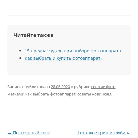
Читайте также
15 предрассудков при выборе фотоаппарата
Как выбрать и купить фотоаппарат?
Запись опубликована
28.06.2020
в рубрике
свежие фото
с
метками
как выбрать фотоаппарат
,
советы новичкам
.
Навигация
←
Постоянный свет:
Что такое грип и глубина