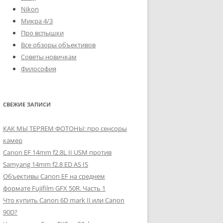
Nikon
Микра 4/3
Про вспышки
Все обзоры объективов
Советы новичкам
Философия
СВЕЖИЕ ЗАПИСИ
КАК МЫ ТЕРЯЕМ ФОТОНЫ: про сенсоры
камер
Canon EF 14mm f2.8L II USM против
Samyang 14mm f2.8 ED AS IS
Объективы Canon EF на среднем
формате Fujifilm GFX 50R. Часть 1
Что купить Canon 6D mark II или Canon
90D?