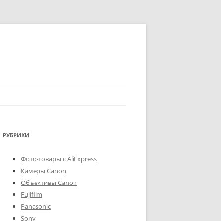
РУБРИКИ
Фото-товары с AliExpress
Камеры Canon
Объективы Canon
Fujifilm
Panasonic
Sony