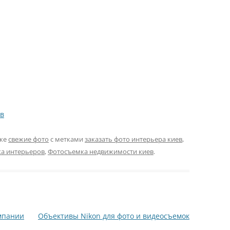
в
ике
свежие фото
с метками
заказать фото интерьера киев
,
а интерьеров
,
Фотосъемка недвижимости киев
.
мпании
Объективы Nikon для фото и видеосъемок