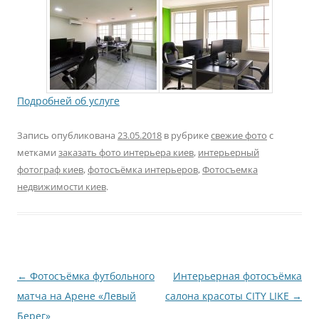
Подробней об услуге
Запись опубликована
23.05.2018
в рубрике
свежие фото
с
метками
заказать фото интерьера киев
,
интерьерный
фотограф киев
,
фотосъёмка интерьеров
,
Фотосъемка
недвижимости киев
.
Навигация
←
Фотосъёмка футбольного
Интерьерная фотосъёмка
по
матча на Арене «Левый
салона красоты CITY LIKE
→
записям
Берег»