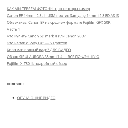
КАК МЫ ТЕРЯЕМ ФОТОНЫ: про сенсоры камер
Canon EF 14mm f2.8L II USM против Samyang 14mm f2.8 ED AS IS
Объективы Canon EF на среднем формате Fujifilm GFX 50R.
Часть 1
Что купить Canon 6D mark II или Canon 90D?
Что не так с Sony FX5 — 50 фактов
Кроп или полный кадр? ДЛЯ ВИДЕО
Обзор SIRUI AURORA 35mm f1.4 — ВСЁ ПО ФЭНШУЮ
Fujifilm X-T30 II: подробный обзор
ПОЛЕЗНОЕ
ОБУЧАЮЩИЕ ВИДЕО