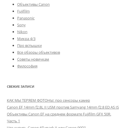
Объективы Canon
Fujifilm
Panasonic
Sony
Nikon
Микра 4/3
Про вспышки
Все обзоры объективов
Советы новичкам
Философия
СВЕЖИЕ ЗАПИСИ
КАК МЫ ТЕРЯЕМ ФОТОНЫ: про сенсоры камер
Canon EF 14mm f2.8L II USM против Samyang 14mm f2.8 ED AS IS
Объективы Canon EF на среднем формате Fujifilm GFX 50R.
Часть 1
Что купить Canon 6D mark II или Canon 90D?