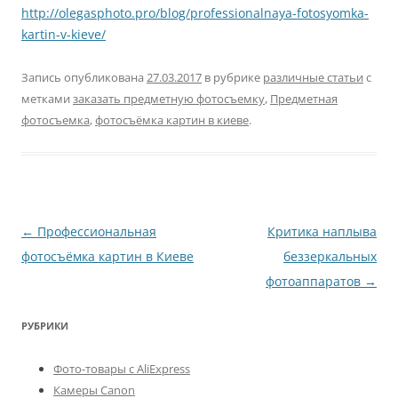
http://olegasphoto.pro/blog/professionalnaya-fotosyomka-
kartin-v-kieve/
Запись опубликована
27.03.2017
в рубрике
различные статьи
с
метками
заказать предметную фотосъемку
,
Предметная
фотосъемка
,
фотосъёмка картин в киеве
.
Навигация
←
Профессиональная
Критика наплыва
по
фотосъёмка картин в Киеве
беззеркальных
записям
фотоаппаратов
→
РУБРИКИ
Фото-товары с AliExpress
Камеры Canon