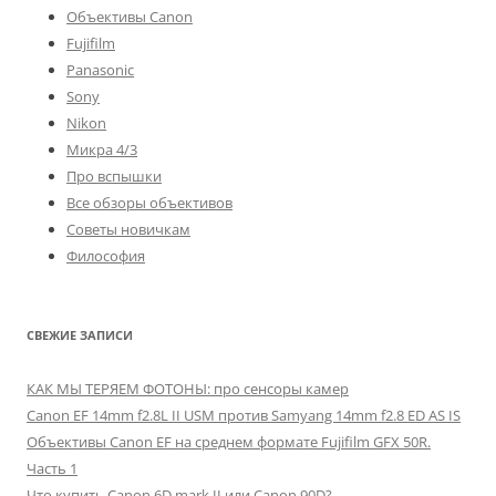
Объективы Canon
Fujifilm
Panasonic
Sony
Nikon
Микра 4/3
Про вспышки
Все обзоры объективов
Советы новичкам
Философия
СВЕЖИЕ ЗАПИСИ
КАК МЫ ТЕРЯЕМ ФОТОНЫ: про сенсоры камер
Canon EF 14mm f2.8L II USM против Samyang 14mm f2.8 ED AS IS
Объективы Canon EF на среднем формате Fujifilm GFX 50R.
Часть 1
Что купить Canon 6D mark II или Canon 90D?