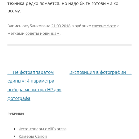
техника редко ломается, но надо быть готовыми ко
всему.
Запись опубликована
21.03.2018
в рубрике
свежие фото
с
метками
советы новичкам
.
Навигация
←
Не фотоаппаратом
Экспозиция в фотографии
→
по
единым: 4 параметра
записям
выбора монитора HP для
фотографа
РУБРИКИ
Фото-товары с AliExpress
Камеры Canon