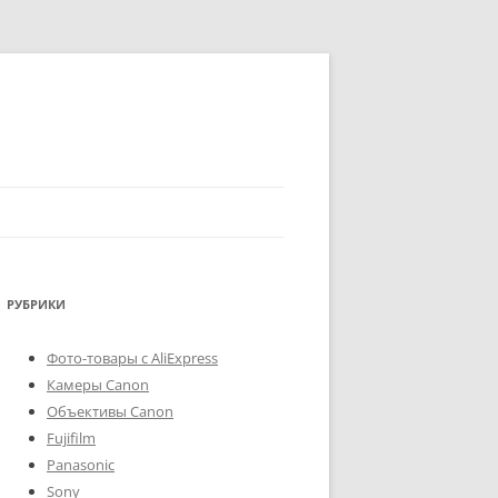
РУБРИКИ
Фото-товары с AliExpress
Камеры Canon
Объективы Canon
Fujifilm
Panasonic
Sony