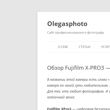
Olegasphoto
Сайт профессионального фотографа
О СЕБЕ
СТАТЬИ
УСЛУ
Обзор Fujifilm X-PRO3 
В названии этой камеры есть слово «P
камера по своей сути любительская.
Для тех, кто любит фотографию. И 
плёночной эпохе.
Fujifilm XPro3
— цифровая беззеркал