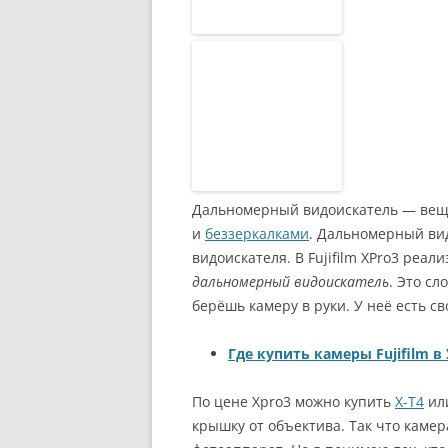
Дальномерный видоискатель — вещь
и
беззеркалками
. Дальномерный ви
видоискателя. В Fujifilm XPro3 реал
дальномерный видоискатель
. Это сл
берёшь камеру в руки. У неё есть св
Где купить камеры Fujifilm в
По цене Xpro3 можно купить
X-T4
ил
крышку от объектива. Так что камера