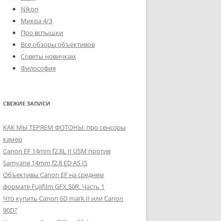
Nikon
Микра 4/3
Про вспышки
Все обзоры объективов
Советы новичкам
Философия
СВЕЖИЕ ЗАПИСИ
КАК МЫ ТЕРЯЕМ ФОТОНЫ: про сенсоры
камер
Canon EF 14mm f2.8L II USM против
Samyang 14mm f2.8 ED AS IS
Объективы Canon EF на среднем
формате Fujifilm GFX 50R. Часть 1
Что купить Canon 6D mark II или Canon
90D?