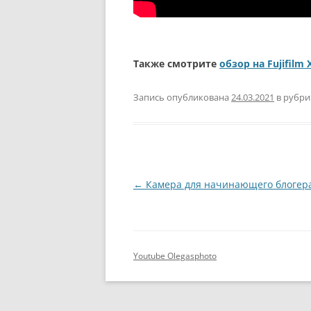
Также смотрите
обзор на Fujifilm 
Запись опубликована
24.03.2021
в рубр
Навигация
←
Камера для начинающего блогера
по
записям
Youtube Olegasphoto