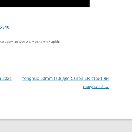
X-S10
ике
свежие фото
с метками
Fujifilm
.
 2021
Yongnuo 50mm f1.8 для Canon EF: стоит ли
покупать?
→