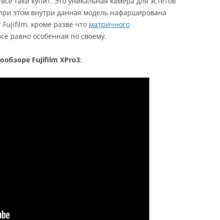
всё таки купит. Это уникальная камера для эстетов
 при этом внутри данная модель нафарширована
Fujifilm, кроме разве что
матричного
все равно особенная по своему.
обзоре Fujifilm XPro3
: