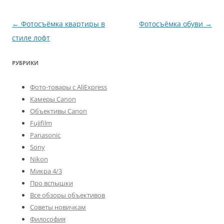
Навигация
←
Фотосъёмка квартиры в
Фотосъёмка обуви
→
по
стиле лофт
записям
РУБРИКИ
Фото-товары с AliExpress
Камеры Canon
Объективы Canon
Fujifilm
Panasonic
Sony
Nikon
Микра 4/3
Про вспышки
Все обзоры объективов
Советы новичкам
Философия