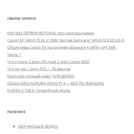
СВЕЖИЕ ЗАПИСИ
КАК МЫ ТЕРЯЕМ ФОТОНЫ: про сенсоры камер
Canon EF 14mm f2.8L II USM против Samyang 14mm f2.8 ED AS IS
Объективы Canon EF на среднем формате Fujifilm GFX 50R.
Часть 1
Что купить Canon 6D mark II или Canon 90D?
Что не так с Sony FX5 — 50 фактов
Кроп или полный кадр? ДЛЯ ВИДЕО
Обзор SIRUI AURORA 35mm f1.4 — ВСЁ ПО ФЭНШУЮ
Fujifilm X-T30 II: подробный обзор
ПОЛЕЗНОЕ
ОБУЧАЮЩИЕ ВИДЕО