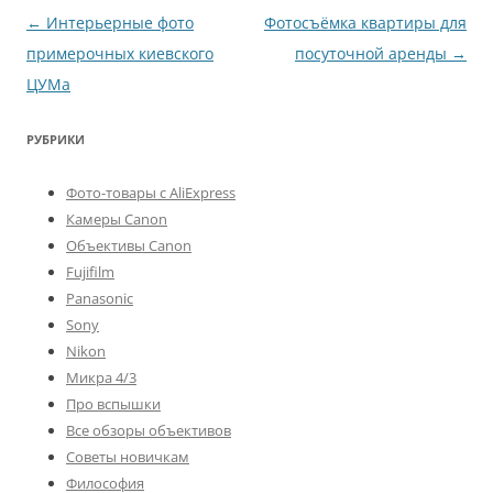
Навигация
←
Интерьерные фото
Фотосъёмка квартиры для
по
примерочных киевского
посуточной аренды
→
записям
ЦУМа
РУБРИКИ
Фото-товары с AliExpress
Камеры Canon
Объективы Canon
Fujifilm
Panasonic
Sony
Nikon
Микра 4/3
Про вспышки
Все обзоры объективов
Советы новичкам
Философия