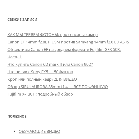
СВЕЖИЕ ЗАПИСИ
КАК МЫ ТЕРЯЕМ ФОТОНЫ: про сенсоры камер
Canon EF 14mm f2.8L II USM против Samyang 14mm f2.8 ED AS IS
Объективы Canon EF на среднем формате Fujifilm GFX 50R.
Часть 1
Что купить Canon 6D mark II или Canon 90D?
Что не так с Sony FX5 — 50 фактов
Кроп или полный кадр? ДЛЯ ВИДЕО
Обзор SIRUI AURORA 35mm f1.4 — ВСЁ ПО ФЭНШУЮ
Fujifilm X-T30 II: подробный обзор
ПОЛЕЗНОЕ
ОБУЧАЮЩИЕ ВИДЕО