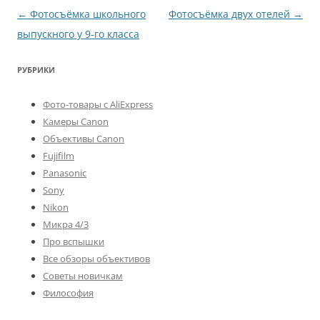
Навигация
←
Фотосъёмка школьного
Фотосъёмка двух отелей
→
по
выпускного у 9-го класса
записям
РУБРИКИ
Фото-товары с AliExpress
Камеры Canon
Объективы Canon
Fujifilm
Panasonic
Sony
Nikon
Микра 4/3
Про вспышки
Все обзоры объективов
Советы новичкам
Философия