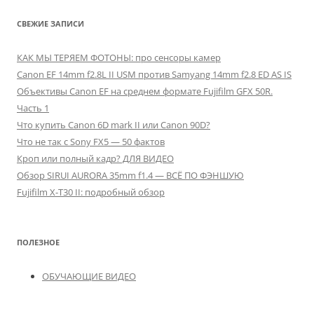
СВЕЖИЕ ЗАПИСИ
КАК МЫ ТЕРЯЕМ ФОТОНЫ: про сенсоры камер
Canon EF 14mm f2.8L II USM против Samyang 14mm f2.8 ED AS IS
Объективы Canon EF на среднем формате Fujifilm GFX 50R.
Часть 1
Что купить Canon 6D mark II или Canon 90D?
Что не так с Sony FX5 — 50 фактов
Кроп или полный кадр? ДЛЯ ВИДЕО
Обзор SIRUI AURORA 35mm f1.4 — ВСЁ ПО ФЭНШУЮ
Fujifilm X-T30 II: подробный обзор
ПОЛЕЗНОЕ
ОБУЧАЮЩИЕ ВИДЕО