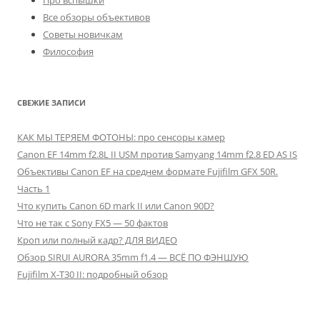
Про вспышки
Все обзоры объективов
Советы новичкам
Философия
СВЕЖИЕ ЗАПИСИ
КАК МЫ ТЕРЯЕМ ФОТОНЫ: про сенсоры камер
Canon EF 14mm f2.8L II USM против Samyang 14mm f2.8 ED AS IS
Объективы Canon EF на среднем формате Fujifilm GFX 50R.
Часть 1
Что купить Canon 6D mark II или Canon 90D?
Что не так с Sony FX5 — 50 фактов
Кроп или полный кадр? ДЛЯ ВИДЕО
Обзор SIRUI AURORA 35mm f1.4 — ВСЁ ПО ФЭНШУЮ
Fujifilm X-T30 II: подробный обзор