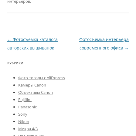
интерьеров
.
Навигация
←
Фотосъёмка каталога
Фотосъёмка интерьера
по
авторских вышиванок
современного офиса
→
записям
РУБРИКИ
Фото-товары с AliExpress
Камеры Canon
Объективы Canon
Fujifilm
Panasonic
Sony
Nikon
Микра 4/3