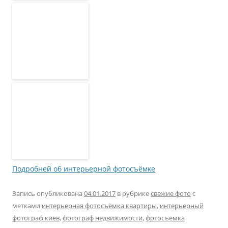
Подробней об интерьерной фотосъёмке
Запись опубликована
04.01.2017
в рубрике
свежие фото
с
метками
интерьерная фотосъёмка квартиры
,
интерьерный
фотограф киев
,
фотограф недвижимости
,
фотосъёмка