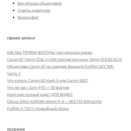
Все обзоры объективов
Советы новичкам
Философия
СВЕЖИЕ ЗАПИСИ
КАК МЫ ТЕРЯЕМ ФОТОНЫ: про сенсоры камер
Canon EF 14mm f2.8L II USM против Samyang 14mm f2.8 ED AS IS
Объективы Canon EF на среднем формате Fujifilm GFX 50R.
Часть 1
Что купить Canon 6D mark II или Canon 90D?
Что не так с Sony FX5 — 50 фактов
Кроп или полный кадр? ДЛЯ ВИДЕО
Обзор SIRUI AURORA 35mm f1.4 — ВСЁ ПО ФЭНШУЮ
Fujifilm X-T30 II: подробный обзор
ПОЛЕЗНОЕ