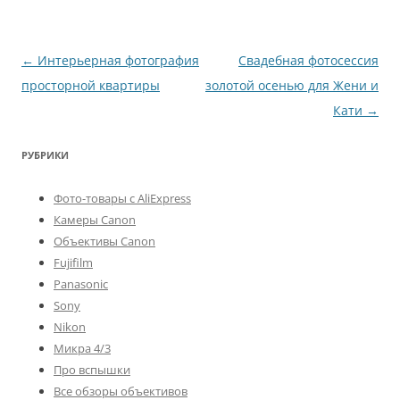
Навигация
←
Интерьерная фотография
Свадебная фотосессия
по
просторной квартиры
золотой осенью для Жени и
записям
Кати
→
РУБРИКИ
Фото-товары с AliExpress
Камеры Canon
Объективы Canon
Fujifilm
Panasonic
Sony
Nikon
Микра 4/3
Про вспышки
Все обзоры объективов