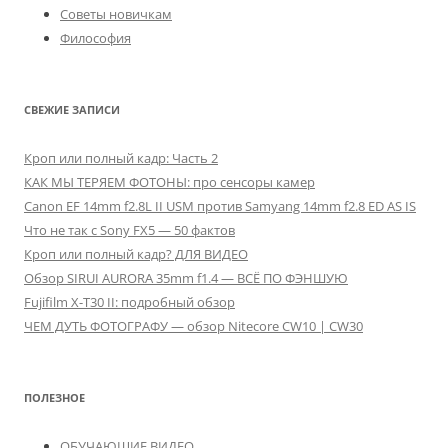
Советы новичкам
Философия
СВЕЖИЕ ЗАПИСИ
Кроп или полный кадр: Часть 2
КАК МЫ ТЕРЯЕМ ФОТОНЫ: про сенсоры камер
Canon EF 14mm f2.8L II USM против Samyang 14mm f2.8 ED AS IS
Что не так с Sony FX5 — 50 фактов
Кроп или полный кадр? ДЛЯ ВИДЕО
Обзор SIRUI AURORA 35mm f1.4 — ВСЁ ПО ФЭНШУЮ
Fujifilm X-T30 II: подробный обзор
ЧЕМ ДУТЬ ФОТОГРАФУ — обзор Nitecore CW10 | CW30
ПОЛЕЗНОЕ
ОБУЧАЮЩИЕ ВИДЕО