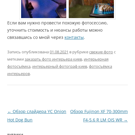
Если вам нужно провести похожую фотосессию,
уточнить стоимость и нюансы работы можно
связавшись со мной через
контакты
.
Запись опубликована
01.08.2021
в рубрике
свежие фото
с
метками
заказать фото интерьера киев
,
интерьерная
фотосъёмка
,
интерьерный фотограф киев
,
фотосъёмка
интерьеров
.
Навигация
←
Обзор слайдера YC Onion
Обзор Fujinon XF 70-300mm
по
Hot Dog Bun
F4-5.6 R LM OIS WR
→
записям
РУБРИКИ