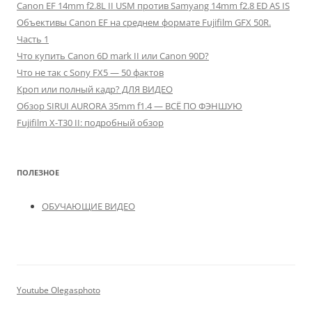
Canon EF 14mm f2.8L II USM против Samyang 14mm f2.8 ED AS IS
Объективы Canon EF на среднем формате Fujifilm GFX 50R.
Часть 1
Что купить Canon 6D mark II или Canon 90D?
Что не так с Sony FX5 — 50 фактов
Кроп или полный кадр? ДЛЯ ВИДЕО
Обзор SIRUI AURORA 35mm f1.4 — ВСЁ ПО ФЭНШУЮ
Fujifilm X-T30 II: подробный обзор
ПОЛЕЗНОЕ
ОБУЧАЮЩИЕ ВИДЕО
Youtube Olegasphoto