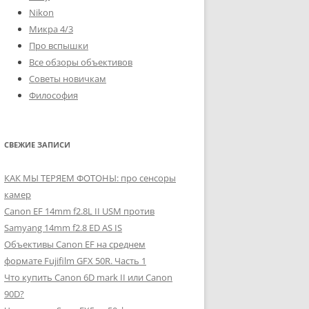
Nikon
Микра 4/3
Про вспышки
Все обзоры объективов
Советы новичкам
Философия
СВЕЖИЕ ЗАПИСИ
КАК МЫ ТЕРЯЕМ ФОТОНЫ: про сенсоры
камер
Canon EF 14mm f2.8L II USM против
Samyang 14mm f2.8 ED AS IS
Объективы Canon EF на среднем
формате Fujifilm GFX 50R. Часть 1
Что купить Canon 6D mark II или Canon
90D?