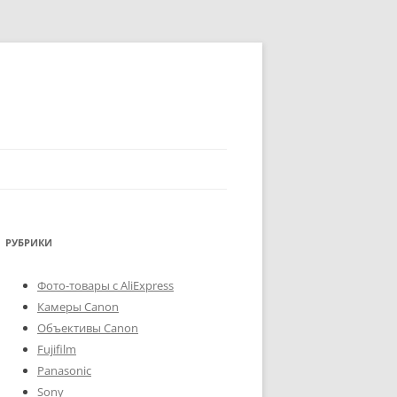
РУБРИКИ
Фото-товары с AliExpress
Камеры Canon
Объективы Canon
Fujifilm
Panasonic
Sony