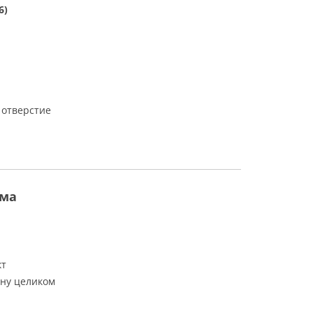
6)
 отверстие
гма
кт
ену целиком