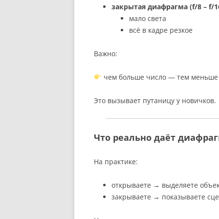
закрытая диафрагма (f/8 – f/1
мало света
всё в кадре резкое
Важно:
чем больше число — тем меньше
Это вызывает путаницу у новичков.
Что реально даёт диафра
На практике:
открываете → выделяете объе
закрываете → показываете сц