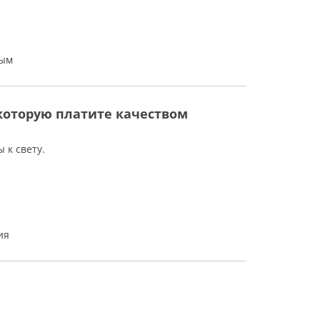
ным
 которую платите качеством
 к свету.
ия