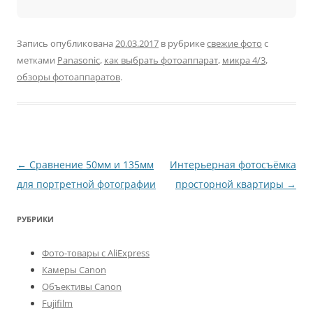
Запись опубликована
20.03.2017
в рубрике
свежие фото
с
метками
Panasonic
,
как выбрать фотоаппарат
,
микра 4/3
,
обзоры фотоаппаратов
.
Навигация
←
Сравнение 50мм и 135мм
Интерьерная фотосъёмка
по
для портретной фотографии
просторной квартиры
→
записям
РУБРИКИ
Фото-товары с AliExpress
Камеры Canon
Объективы Canon
Fujifilm