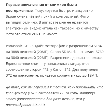
Первые впечатления от снимков были
восторженные
. Фокусируется быстро и аккуратно.
Экран очень чёткий яркий и контрастный. Фото
выглядят отлично. В аппарате мне не нравится
электронный видоискатель как таковой, но к качеству
фото это отношения не имеет.
Panasonic GH5 выдаёт фотографии с разрешением 5184
на 3888 пикселей (20МП). Canon 5D Mark III снимает 5760
на 3840 пикселей (22МП). Разрешение довольно похоже.
Единственное «но» — у панасоника стандартное
соотношение сторон 4*3, у Canon 3*2. Для получения
3*2 на панасонике, придётся кропнуть кадр до 18МП.
До того, как мы перейдём к тестам, хочу напомнить, что
кроп фактор у GH5 составляет х2. То есть, матрица
этого фотоаппарата в два раза меньше, чем у
полнокадровых 5D и 6D.