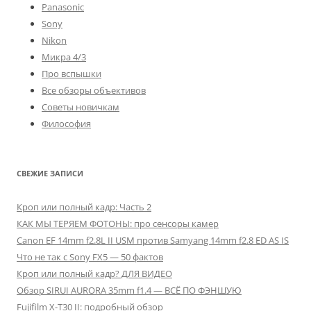
Panasonic
Sony
Nikon
Микра 4/3
Про вспышки
Все обзоры объективов
Советы новичкам
Философия
СВЕЖИЕ ЗАПИСИ
Кроп или полный кадр: Часть 2
КАК МЫ ТЕРЯЕМ ФОТОНЫ: про сенсоры камер
Canon EF 14mm f2.8L II USM против Samyang 14mm f2.8 ED AS IS
Что не так с Sony FX5 — 50 фактов
Кроп или полный кадр? ДЛЯ ВИДЕО
Обзор SIRUI AURORA 35mm f1.4 — ВСЁ ПО ФЭНШУЮ
Fujifilm X-T30 II: подробный обзор