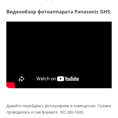
Видеообзор фотоаппарата Panasonic GH5:
Давайте перейдём к фотографиям в помещении. Съёмка
проводилась в raw формате, ISO 200-1600.