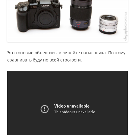
Это топовые объективы в линейке панасоника. Поэтому
сравнивать буду по всей строгости.