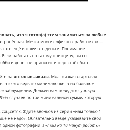
овать, что я готов(а) этим заниматься за любые
остранённая. Мечта многих офисных работников —
за это ещё и получать деньги. Понимание
 Если работать по такому принципу, вы со
обби и денег не приносит и перестаёт быть
чёте на
оптовые заказы
. Мол, низкая стартовая
, что это ведь по минималочке, а на большом
кое заблуждение. Должен вам поведать суровую
в 99% случаев по той минимальной сумме, которую
 соц.сетях. Ждите звонков из серии «нам только 1
ьше не надо». Обязательно везде указывайте свой
 одной фотографии и «
там на 10 минут работы
«.