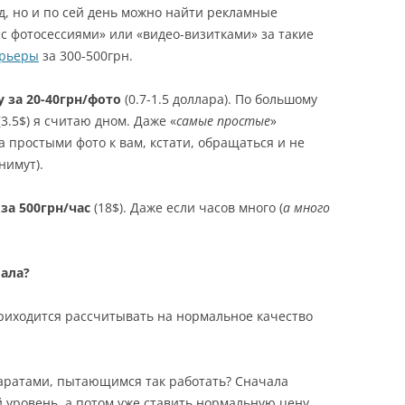
д, но и по сей день можно найти рекламные
сс фотосессиями» или «видео-визитками» за такие
рьеры
за 300-500грн.
 за 20-40грн/фото
(0.7-1.5 доллара). По большому
3.5$) я считаю дном. Даже «
самые простые
»
а простыми фото к вам, кстати, обращаться и не
нимут).
за 500грн/час
(18$). Даже если часов много (
а много
иала?
риходится рассчитывать на нормальное качество
паратами, пытающимся так работать? Сначала
 уровень, а потом уже ставить нормальную цену.