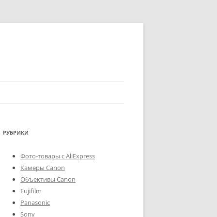
РУБРИКИ
Фото-товары с AliExpress
Камеры Canon
Объективы Canon
Fujifilm
Panasonic
Sony