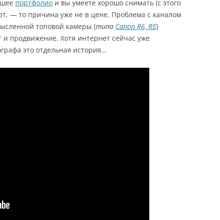
рошее
портфолио
и вы умеете хорошо снимать (с этого
ют, — то причина уже не в цене. Проблема с каналом
мысленной топовой камеры (
типа
Canon R6, R5
)
г и продвижение. Хотя интернет сейчас уже
графа это отдельная история…