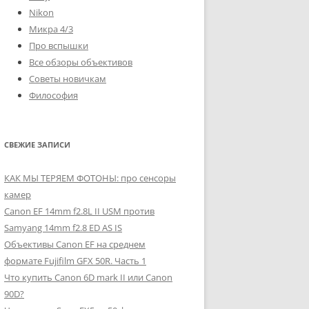
Nikon
Микра 4/3
Про вспышки
Все обзоры объективов
Советы новичкам
Философия
СВЕЖИЕ ЗАПИСИ
КАК МЫ ТЕРЯЕМ ФОТОНЫ: про сенсоры
камер
Canon EF 14mm f2.8L II USM против
Samyang 14mm f2.8 ED AS IS
Объективы Canon EF на среднем
формате Fujifilm GFX 50R. Часть 1
Что купить Canon 6D mark II или Canon
90D?