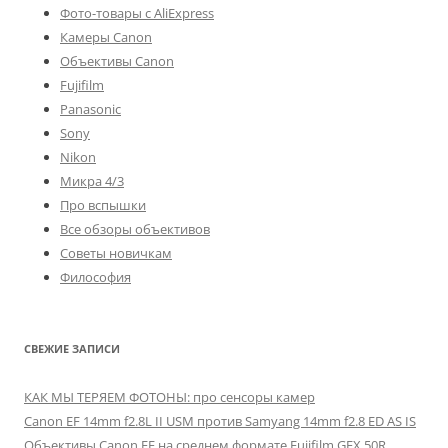
Фото-товары с AliExpress
Камеры Canon
Объективы Canon
Fujifilm
Panasonic
Sony
Nikon
Микра 4/3
Про вспышки
Все обзоры объективов
Советы новичкам
Философия
СВЕЖИЕ ЗАПИСИ
КАК МЫ ТЕРЯЕМ ФОТОНЫ: про сенсоры камер
Canon EF 14mm f2.8L II USM против Samyang 14mm f2.8 ED AS IS
Объективы Canon EF на среднем формате Fujifilm GFX 50R.