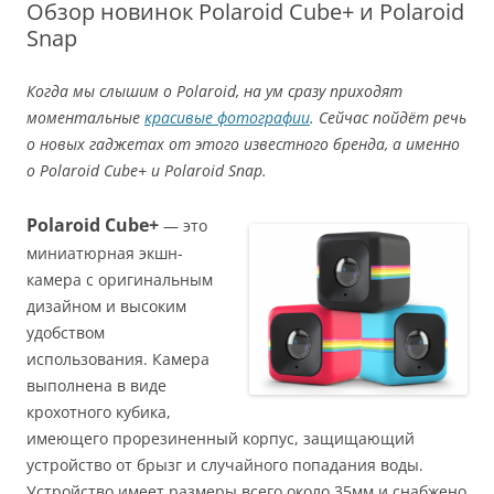
Обзор новинок Polaroid Cube+ и Polaroid
Snap
Когда мы слышим о Polaroid, на ум сразу приходят
моментальные
красивые фотографии
. Сейчас пойдёт речь
о новых гаджетах от этого известного бренда, а именно
о Polaroid Cube+ и Polaroid Snap.
Polaroid Cube+
— это
миниатюрная экшн-
камера с оригинальным
дизайном и высоким
удобством
использования. Камера
выполнена в виде
крохотного кубика,
имеющего прорезиненный корпус, защищающий
устройство от брызг и случайного попадания воды.
Устройство имеет размеры всего около 35мм и снабжено