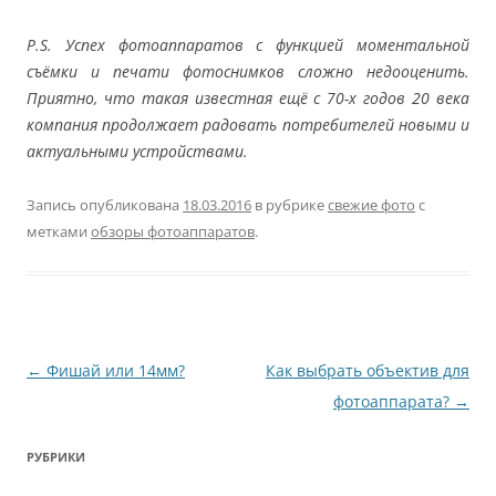
P.S. Успех фотоаппаратов с функцией моментальной
съёмки и печати фотоснимков сложно недооценить.
Приятно, что такая известная ещё с 70-х годов 20 века
компания продолжает радовать потребителей новыми и
актуальными устройствами.
Запись опубликована
18.03.2016
в рубрике
свежие фото
с
метками
обзоры фотоаппаратов
.
Навигация
←
Фишай или 14мм?
Как выбрать объектив для
по
фотоаппарата?
→
записям
РУБРИКИ