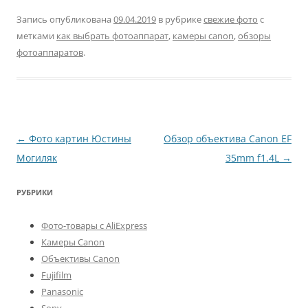
Запись опубликована
09.04.2019
в рубрике
свежие фото
с
метками
как выбрать фотоаппарат
,
камеры canon
,
обзоры
фотоаппаратов
.
Навигация
←
Фото картин Юстины
Обзор объектива Canon EF
по
Могиляк
35mm f1.4L
→
записям
РУБРИКИ
Фото-товары с AliExpress
Камеры Canon
Объективы Canon
Fujifilm
Panasonic