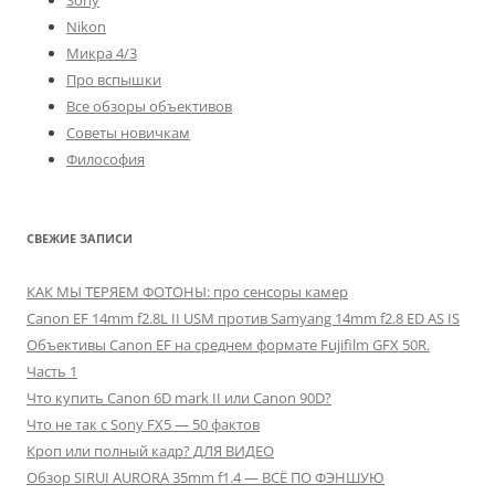
Sony
Nikon
Микра 4/3
Про вспышки
Все обзоры объективов
Советы новичкам
Философия
СВЕЖИЕ ЗАПИСИ
КАК МЫ ТЕРЯЕМ ФОТОНЫ: про сенсоры камер
Canon EF 14mm f2.8L II USM против Samyang 14mm f2.8 ED AS IS
Объективы Canon EF на среднем формате Fujifilm GFX 50R.
Часть 1
Что купить Canon 6D mark II или Canon 90D?
Что не так с Sony FX5 — 50 фактов
Кроп или полный кадр? ДЛЯ ВИДЕО
Обзор SIRUI AURORA 35mm f1.4 — ВСЁ ПО ФЭНШУЮ