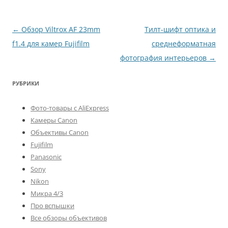
Навигация
←
Обзор Viltrox AF 23mm
Тилт-шифт оптика и
по
f1.4 для камер Fujifilm
среднеформатная
записям
фотография интерьеров
→
РУБРИКИ
Фото-товары с AliExpress
Камеры Canon
Объективы Canon
Fujifilm
Panasonic
Sony
Nikon
Микра 4/3
Про вспышки
Все обзоры объективов