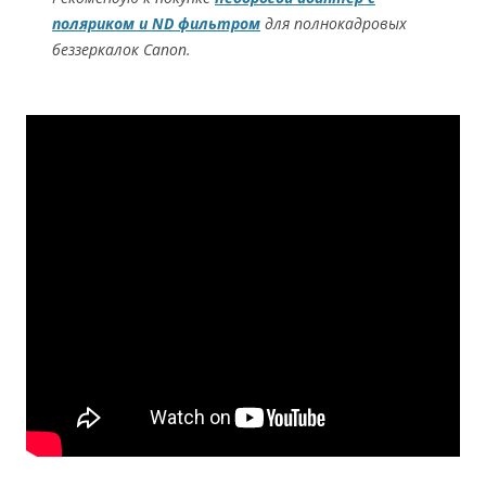
поляриком и ND фильтром
для полнокадровых
беззеркалок Canon.