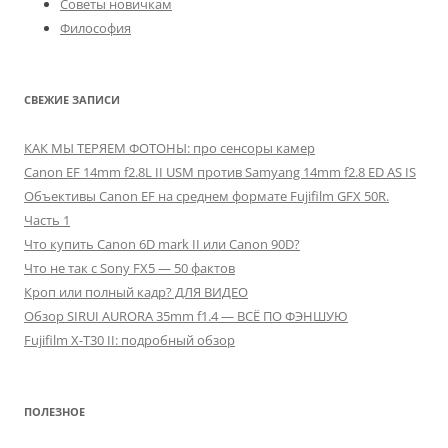
Советы новичкам
Философия
СВЕЖИЕ ЗАПИСИ
КАК МЫ ТЕРЯЕМ ФОТОНЫ: про сенсоры камер
Canon EF 14mm f2.8L II USM против Samyang 14mm f2.8 ED AS IS
Объективы Canon EF на среднем формате Fujifilm GFX 50R.
Часть 1
Что купить Canon 6D mark II или Canon 90D?
Что не так с Sony FX5 — 50 фактов
Кроп или полный кадр? ДЛЯ ВИДЕО
Обзор SIRUI AURORA 35mm f1.4 — ВСЁ ПО ФЭНШУЮ
Fujifilm X-T30 II: подробный обзор
ПОЛЕЗНОЕ