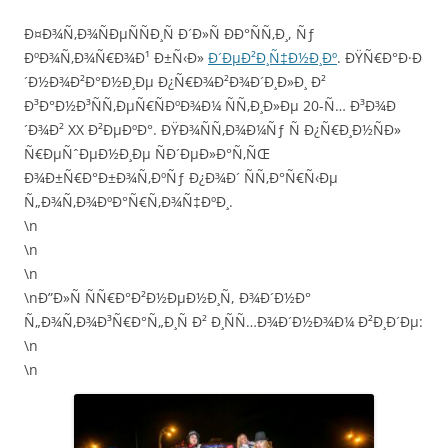
Ð¤Ð¾Ñ‚Ð¾ÑÐµÑÑÐ¸Ñ Ð´Ð»Ñ ÐÐ°ÑÑ‚Ð¸, Ñƒ
ÐºÐ¾Ñ‚Ð¾Ñ€Ð¾Ð¹ Ð±Ñ‹Ð»
Ð´ÐµÐ²Ð¸Ñ‡Ð½Ð¸Ðº
. ÐŸÑ€Ð°Ð·Ð
´Ð½Ð¾Ð²Ð°Ð½Ð¸Ðµ Ð¿Ñ€Ð¾Ð²Ð¾Ð´Ð¸Ð»Ð¸ Ð²
Ð³Ð°Ð½Ð³ÑÑ‚ÐµÑ€ÑÐºÐ¾Ð¼ ÑÑ‚Ð¸Ð»Ðµ 20-Ñ… Ð³Ð¾Ð
´Ð¾Ð² XX Ð²ÐµÐºÐ°. ÐŸÐ¾ÑÑ‚Ð¾Ð¼Ñƒ Ñ Ð¿Ñ€Ð¸Ð½ÑÐ»
Ñ€ÐµÑˆÐµÐ½Ð¸Ðµ ÑÐ´ÐµÐ»Ð°Ñ‚ÑŒ
Ð¾Ð±Ñ€Ð°Ð±Ð¾Ñ‚ÐºÑƒ Ð¿Ð¾Ð´ ÑÑ‚Ð°Ñ€Ñ‹Ðµ
Ñ„Ð¾Ñ‚Ð¾ÐºÐ°Ñ€Ñ‚Ð¾Ñ‡ÐºÐ¸.
\n
\n
\n
\nÐ”Ð»Ñ ÑÑ€Ð°Ð²Ð½ÐµÐ½Ð¸Ñ, Ð¾Ð´Ð½Ð°
Ñ„Ð¾Ñ‚Ð¾Ð³Ñ€Ð°Ñ„Ð¸Ñ Ð² Ð¸ÑÑ…Ð¾Ð´Ð½Ð¾Ð¼ Ð²Ð¸Ð´Ðµ:
\n
\n