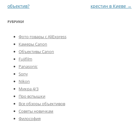
по
объектив?
крестин в Киеве
→
записям
РУБРИКИ
Фото-товары с AliExpress
Камеры Canon
Объективы Canon
Fujifilm
Panasonic
Sony
Nikon
Микра 4/3
Про вспышки
Все обзоры объективов
Советы новичкам
Философия