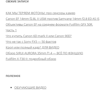
СВЕЖИЕ ЗАПИСИ
КАК МЫ ТЕРЯЕМ ФОТОНЫ: про сенсоры камер
Canon EF 14mm f2.8L II USM против Samyang 14mm f2.8 ED AS IS
Объективы Canon EF на среднем формате Fujifilm GFX 50R.
Часть 1
Что купить Canon 6D mark II или Canon 90D?
Что не так с Sony FX5 — 50 фактов
Кроп или полный кадр? ДЛЯ ВИДЕО
Обзор SIRUI AURORA 35mm f1.4 — ВСЁ ПО ФЭНШУЮ
Fujifilm X-T30 II: подробный обзор
ПОЛЕЗНОЕ
ОБУЧАЮЩИЕ ВИДЕО