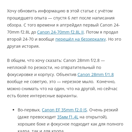
Хочу обновить информацию в этой статье с учётом
прошедшего опыта — спустя 6 лет после написания
обзора. С того времени я апгрейдил первый Canon 24-
70mm f2.8L до
Canon 24-70mm f2.8L II
. Потом я продал
второй 24-70 и вообще
перешёл на беззеркалку
. Но это
другая история.
В общем, что хочу сказать: Canon 28mm f/2.8 —
неплохой по резкости, но отвратительный по
фокусировке и корпусу. Объектив
Canon 28mm f/1.8
вообще не советую, это — нерезкое мыло. Конечно,
можно снимать что на один, что на другой, но сейчас
есть более интересные варианты.
Во-первых,
Canon EF 35mm f2.0 IS
. Очень резкий
(даже превосходит
35мм f1.4L
на открытой),
хорошее боке и фокусное подходит как для полного
кадра, так и для кропа.