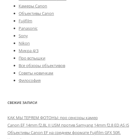
Камеры Canon
Объективы Canon
Fujifilm
Panasonic
Sony
Nikon
Микра 4/3
Про вспышки
Все обзоры объективов
Советы новичкам
Философия
СВЕЖИЕ ЗАПИСИ
КАК МЫ ТЕРЯЕМ ФОТОНЫ: про сенсоры камер
Canon EF 14mm f2.8L II USM против Samyang 14mm f2.8 ED AS IS
Объективы Canon EF на среднем формате Fujifilm GFX 50R.