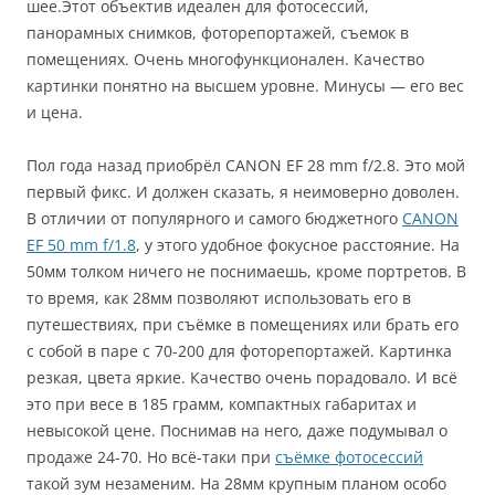
шее.Этот объектив идеален для фотосессий,
панорамных снимков, фоторепортажей, съемок в
помещениях. Очень многофункционален. Качество
картинки понятно на высшем уровне. Минусы — его вес
и цена.
Пол года назад приобрёл CANON EF 28 mm f/2.8. Это мой
первый фикс. И должен сказать, я неимоверно доволен.
В отличии от популярного и самого бюджетного
CANON
EF 50 mm f/1.8
, у этого удобное фокусное расстояние. На
50мм толком ничего не поснимаешь, кроме портретов. В
то время, как 28мм позволяют использовать его в
путешествиях, при съёмке в помещениях или брать его
с собой в паре с 70-200 для фоторепортажей. Картинка
резкая, цвета яркие. Качество очень порадовало. И всё
это при весе в 185 грамм, компактных габаритах и
невысокой цене. Поснимав на него, даже подумывал о
продаже 24-70. Но всё-таки при
съёмке фотосессий
такой зум незаменим. На 28мм крупным планом особо