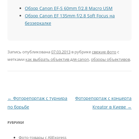
Обзор Canon EF-S 60mm f/2.8 Macro USM
Обзор Canon EF 135mm f/2.8 Soft Focus на
беззеркалке
Запись опубликована
07.03.2013
в рубрике
свежие фото
с
метками
как выбрать объектив для canon
,
обзоры объективов
.
Навигация
←
Фоторепортаж с турнира
Фоторепортаж с концерта
по
по борьбе
Kreator в Киеве
→
записям
РУБРИКИ
Фото-товары с AliExpress