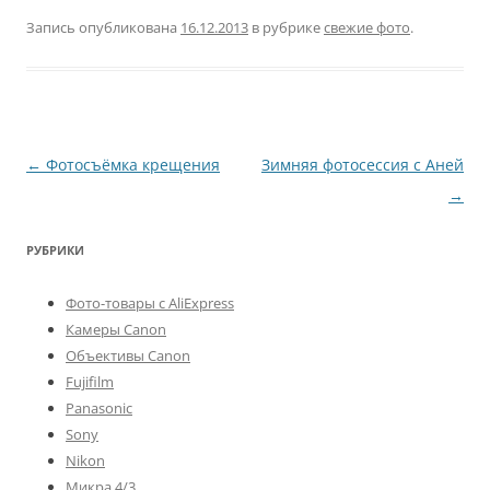
Запись опубликована
16.12.2013
в рубрике
свежие фото
.
Навигация
←
Фотосъёмка крещения
Зимняя фотосессия с Аней
по
→
записям
РУБРИКИ
Фото-товары с AliExpress
Камеры Canon
Объективы Canon
Fujifilm
Panasonic
Sony
Nikon
Микра 4/3