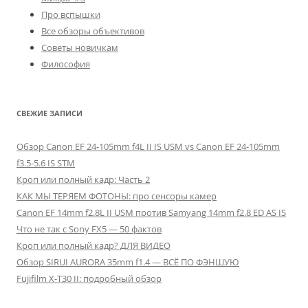
Про вспышки
Все обзоры объективов
Советы новичкам
Философия
СВЕЖИЕ ЗАПИСИ
Обзор Canon EF 24-105mm f4L II IS USM vs Canon EF 24-105mm
f3.5-5.6 IS STM
Кроп или полный кадр: Часть 2
КАК МЫ ТЕРЯЕМ ФОТОНЫ: про сенсоры камер
Canon EF 14mm f2.8L II USM против Samyang 14mm f2.8 ED AS IS
Что не так с Sony FX5 — 50 фактов
Кроп или полный кадр? ДЛЯ ВИДЕО
Обзор SIRUI AURORA 35mm f1.4 — ВСЁ ПО ФЭНШУЮ
Fujifilm X-T30 II: подробный обзор