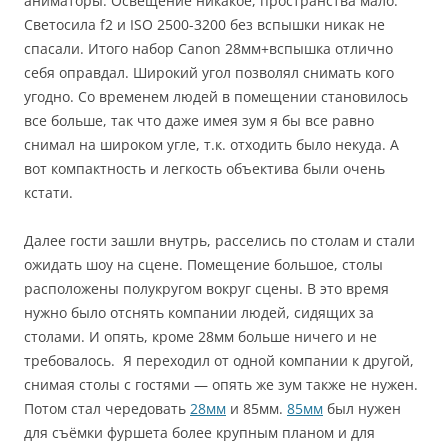
аниматоры. Освещение никакое, пространства мало.
Светосила f2 и ISO 2500-3200 без вспышки никак не
спасали. Итого набор Canon 28мм+вспышка отлично
себя оправдал. Широкий угол позволял снимать кого
угодно. Со временем людей в помещении становилось
все больше, так что даже имея зум я бы все равно
снимал на широком угле, т.к. отходить было некуда. А
вот компактность и легкость объектива были очень
кстати.
Далее гости зашли внутрь, расселись по столам и стали
ожидать шоу на сцене. Помещение большое, столы
расположены полукругом вокруг сцены. В это время
нужно было отснять компании людей, сидящих за
столами. И опять, кроме 28мм больше ничего и не
требовалось. Я переходил от одной компании к другой,
снимая столы с гостями — опять же зум также не нужен.
Потом стал чередовать
28мм
и 85мм.
85мм
был нужен
для съёмки фуршета более крупным планом и для