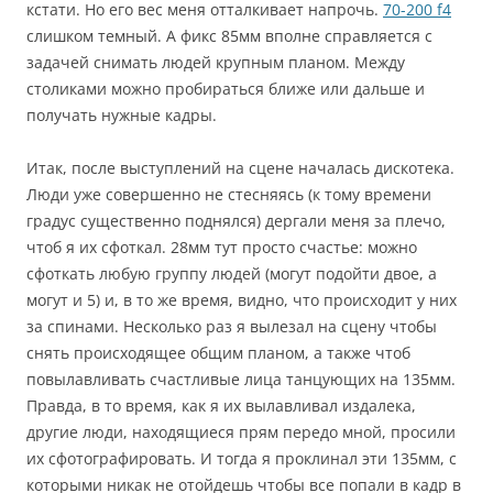
кстати. Но его вес меня отталкивает напрочь.
70-200 f4
слишком темный. А фикс 85мм вполне справляется с
задачей снимать людей крупным планом. Между
столиками можно пробираться ближе или дальше и
получать нужные кадры.
Итак, после выступлений на сцене началась дискотека.
Люди уже совершенно не стесняясь (к тому времени
градус существенно поднялся) дергали меня за плечо,
чтоб я их сфоткал. 28мм тут просто счастье: можно
сфоткать любую группу людей (могут подойти двое, а
могут и 5) и, в то же время, видно, что происходит у них
за спинами. Несколько раз я вылезал на сцену чтобы
снять происходящее общим планом, а также чтоб
повылавливать счастливые лица танцующих на 135мм.
Правда, в то время, как я их вылавливал издалека,
другие люди, находящиеся прям передо мной, просили
их сфотографировать. И тогда я проклинал эти 135мм, с
которыми никак не отойдешь чтобы все попали в кадр в