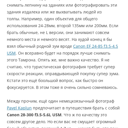
снимать лепнину на зданиях или фотографировать эти
здания издалека или же выхватывать людей из
толпы. Например, один объектив для общего
использования 24-28мм, второй 135мм или 200мм. Если
брать обычные, не L версии, они занимают совсем
немного места и немного весят. На худой конец я бы
взял обычный родной зум вроде
Canon EF 24-85 f3.5-4.5
USM
. Он всеравно будет на порядок лучше снимать
этого Тамрона. Опять же, мне важно качество. Я не
считаю, что туристическая фотография требует супер
скорости реакции, оправдывающей покупку супер зума.
Кстати это ещё боольшой вопрос, как быстро он
фокусируется. В этом тоже я очень сильно сомневаюсь.
Между прочим, ещё один немецкоязычный фотограф
Pavel Kaplun
предпочитает в путешествия брать с собой
Canon 28-300 f3.5-5.6L USM
. Что ж по качеству это
совсем другое дело. Но если вас не смущает огромный