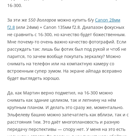
16-300.
За эти же
550 долларов
можно купить б/у
Canon 28мм
f2.8
(или 24мм) + Canon 135мм f2.8. Диапазон фокусных
не сравнить с 16-300, но качество будет божественным.
Мне почему-то очень важно качество фотографий. Если
рассуждать так: лишь бы фотик был под рукой и чтоб не
парится, то зачем вообще покупать зеркалку? Можно
снимать на телефон или на компактную камеру со
встроенным супер зумом. На экране айпада всеравно
будет выглядеть хорошо.
Да, как Мартин верно подметил, на 16-300 можно
снимать как здание целиком, так и лепнину на нём
крупным планом. И делать это сразу же, моментально.
Эльфелеву башню можно запечатлеть как вблизи, так и с
расстояния 1км. Это даёт многоплановость и разную
передачу перспективы — спору нет. У меня на это есть