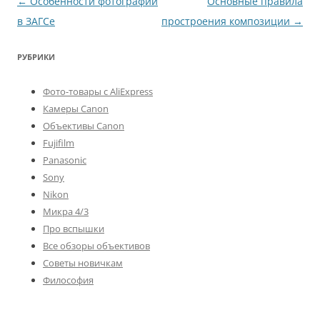
Навигация
←
Особенности фотографии
Основные правила
по
в ЗАГСе
простроения композиции
→
записям
РУБРИКИ
Фото-товары с AliExpress
Камеры Canon
Объективы Canon
Fujifilm
Panasonic
Sony
Nikon
Микра 4/3
Про вспышки
Все обзоры объективов
Советы новичкам
Философия