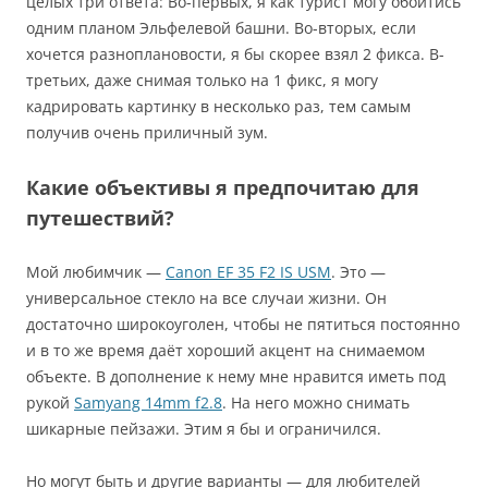
целых три ответа: Во-первых, я как турист могу обойтись
одним планом Эльфелевой башни. Во-вторых, если
хочется разноплановости, я бы скорее взял 2 фикса. В-
третьих, даже снимая только на 1 фикс, я могу
кадрировать картинку в несколько раз, тем самым
получив очень приличный зум.
Какие объективы я предпочитаю для
путешествий?
Мой любимчик —
Canon EF 35 F2 IS USM
. Это —
универсальное стекло на все случаи жизни. Он
достаточно широкоуголен, чтобы не пятиться постоянно
и в то же время даёт хороший акцент на снимаемом
объекте. В дополнение к нему мне нравится иметь под
рукой
Samyang 14mm f2.8
. На него можно снимать
шикарные пейзажи. Этим я бы и ограничился.
Но могут быть и другие варианты — для любителей