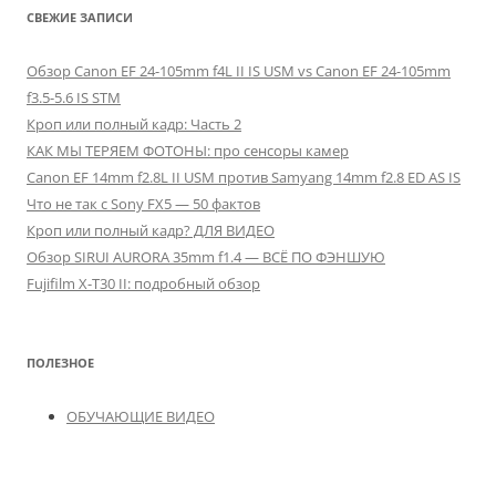
СВЕЖИЕ ЗАПИСИ
Обзор Canon EF 24-105mm f4L II IS USM vs Canon EF 24-105mm
f3.5-5.6 IS STM
Кроп или полный кадр: Часть 2
КАК МЫ ТЕРЯЕМ ФОТОНЫ: про сенсоры камер
Canon EF 14mm f2.8L II USM против Samyang 14mm f2.8 ED AS IS
Что не так с Sony FX5 — 50 фактов
Кроп или полный кадр? ДЛЯ ВИДЕО
Обзор SIRUI AURORA 35mm f1.4 — ВСЁ ПО ФЭНШУЮ
Fujifilm X-T30 II: подробный обзор
ПОЛЕЗНОЕ
ОБУЧАЮЩИЕ ВИДЕО