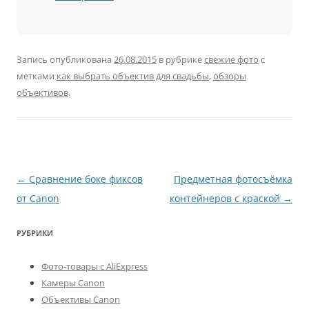
Запись опубликована
26.08.2015
в рубрике
свежие фото
с
метками
как выбрать объектив для свадьбы
,
обзоры
объективов
.
Навигация
←
Сравнение боке фиксов
Предметная фотосъёмка
по
от Canon
контейнеров с краской
→
записям
РУБРИКИ
Фото-товары с AliExpress
Камеры Canon
Объективы Canon