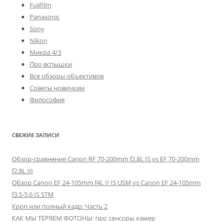
Fujifilm
Panasonic
Sony
Nikon
Микра 4/3
Про вспышки
Все обзоры объективов
Советы новичкам
Философия
СВЕЖИЕ ЗАПИСИ
Обзор-сравнение Canon RF 70-200mm f2.8L IS vs EF 70-200mm
f2.8L III
Обзор Canon EF 24-105mm f4L II IS USM vs Canon EF 24-105mm
f3.5-5.6 IS STM
Кроп или полный кадр: Часть 2
КАК МЫ ТЕРЯЕМ ФОТОНЫ: про сенсоры камер