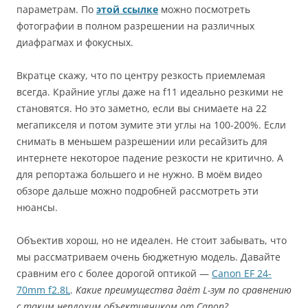
параметрам. По
этой ссылке
можно посмотреть
фотографии в полном разрешении на различных
диафрагмах и фокусных.
Вкратце скажу, что по центру резкость приемлемая
всегда. Крайние углы даже на f11 идеально резкими не
становятся. Но это заметно, если вы снимаете на 22
мегапикселя и потом зумите эти углы на 100-200%. Если
снимать в меньшем разрешении или ресайзить для
интернете некоторое падение резкости не критично. А
для репортажа большего и не нужно. В моём видео
обзоре дальше можно подробней рассмотреть эти
нюансы.
Объектив хорош, но не идеален. Не стоит забывать, что
мы рассматриваем очень бюджетную модель. Давайте
сравним его с более дорогой оптикой —
Canon EF 24-
70mm f2.8L
.
Какие преимущества даёт L-зум по сравнению
с таким неплохим объективчиком от Canon?