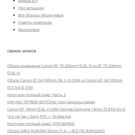
Микра 4/3
Про вспышки
Все обзоры объективов
Советы новичкам
Философия
СВЕЖИЕ ЗАПИСИ
Обзор-сравнение Canon RF 70-200mm f2.8L IS vs EF 70-200mm
f2.8L III
Обзор Canon EF 24-105mm f4L II IS USM vs Canon EF 24-105mm
f3.5-5.6 IS STM
Кроп или полный кадр: Часть 2
КАК МЫ ТЕРЯЕМ ФОТОНЫ: про сенсоры камер
Canon EF 14mm f2.8L II USM против Samyang 14mm f2.8 ED AS IS
Что не так с Sony FX5 — 50 фактов
Кроп или полный кадр? ДЛЯ ВИДЕО
Обзор SIRUI AURORA 35mm f1.4 — ВСЁ ПО ФЭНШУЮ