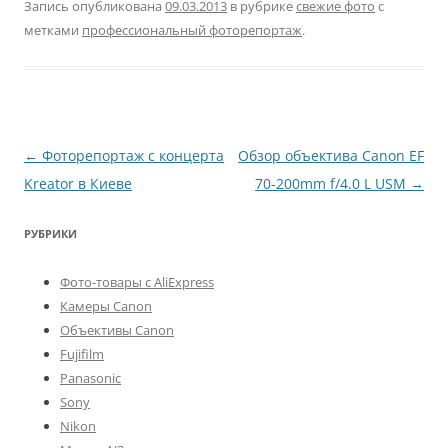
Запись опубликована
09.03.2013
в рубрике
свежие фото
с
метками
профессиональный фоторепортаж
.
Навигация
←
Фоторепортаж с концерта
Обзор объектива Canon EF
по
Kreator в Киеве
70-200mm f/4.0 L USM
→
записям
РУБРИКИ
Фото-товары с AliExpress
Камеры Canon
Объективы Canon
Fujifilm
Panasonic
Sony
Nikon