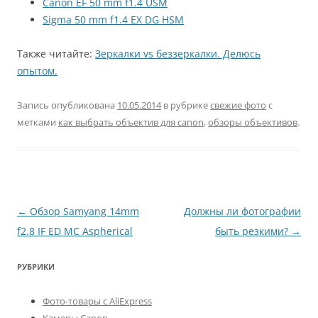
Canon EF 50 mm f1.4 USM
Sigma 50 mm f1.4 EX DG HSM
Также читайте:
Зеркалки vs беззеркалки. Делюсь
опытом.
Запись опубликована
10.05.2014
в рубрике
свежие фото
с
метками
как выбрать объектив для canon
,
обзоры объективов
.
Навигация
←
Обзор Samyang 14mm
Должны ли фотографии
по
f2.8 IF ED MC Aspherical
быть резкими?
→
записям
РУБРИКИ
Фото-товары с AliExpress