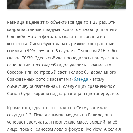
Разница в цене этих объективов где-то в 25 раз. Эти
кадры заставляют задуматься о том «навіщо платити
більше?». Но эти фото, так сказать, вырваны из
контекста. Сигма будет давать резкие, контрастные
снимки в 99% случаев. В случае с Гелиосом 81Н, я бы
сказал 70/30. Здесь съёмка проводилась при удачном
освещении, поэтому об кадра удались. Появись тут
боковой или контровый свет, Гелиос бы давал много
бракованных фото с засветами (
бленда
к этому
объективу обязательна). В следующих сравнениях с
Canon будет хорошо видна разница в цветопередаче.
Кроме того, сделать этот кадр на Сигму занимает
секунды 2-3. Пока я снимаю модель на Гелиос, она
успевает заскучать. Я пропускаю массу эмоций на её
лице, пока с Гелиосом ловлю фокус в live view. А если я