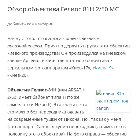
Обзор объектива Гелиос 81Н 2/50 МС
Добавить комментарий
Начну с того, что
я горжусь отечественным
производителем
. Приятно держать в руках этот объектив
киевского производства! Он производился на киевском
заводе Арсенал в качестве штатного объектива к
зеркальным фотоаппаратам «Киев-17»,
«Киев-19»
,
«Киев-20».
Объектив Гелиос-81Н
(или ARSAT H
2/50) имеет байонет типа Н (то же
самое, что и Nikon F). Это значит, что
его можно без переходника одевать
на современные тушки от Никона. Но , так как у меня
фотоаппарат Canon, я купил переходник (стоимостью в
половину этого объектива). На фото справа — объектив