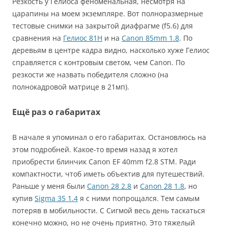
Резкость у Гелиоса феноменальная, несмотря на
царапины на моем экземпляре. Вот полноразмерные
тестовые снимки на закрытой диафрагме (f5.6) для
сравнения на
Гелиос 81Н
и на
Canon 85mm 1.8
. По
деревьям в центре кадра видно, насколько хуже Гелиос
справляется с контровым светом, чем Canon. По
резкости же назвать победителя сложно (на
полнокадровой матрице в 21мп).
Ещё раз о габаритах
В начале я упоминал о его габаритах. Остановлюсь на
этом подробней. Какое-то время назад я хотел
приобрести блинчик Canon EF 40mm f2.8 STM. Ради
компактности, чтоб иметь объектив для путешествий.
Раньше у меня были
Canon 28 2.8
и
Canon 28 1.8
, но
купив
Sigma 35 1.4
я с ними попрощался. Тем самым
потеряв в мобильности. С Сигмой весь день таскаться
конечно можно, но не очень приятно. Это тяжелый