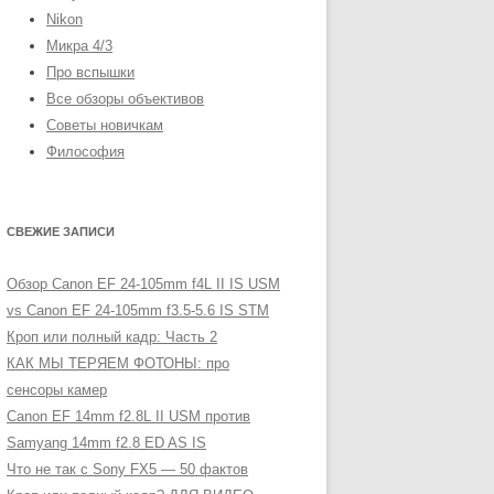
Nikon
Микра 4/3
Про вспышки
Все обзоры объективов
Советы новичкам
Философия
СВЕЖИЕ ЗАПИСИ
Обзор Canon EF 24-105mm f4L II IS USM
vs Canon EF 24-105mm f3.5-5.6 IS STM
Кроп или полный кадр: Часть 2
КАК МЫ ТЕРЯЕМ ФОТОНЫ: про
сенсоры камер
Canon EF 14mm f2.8L II USM против
Samyang 14mm f2.8 ED AS IS
Что не так с Sony FX5 — 50 фактов