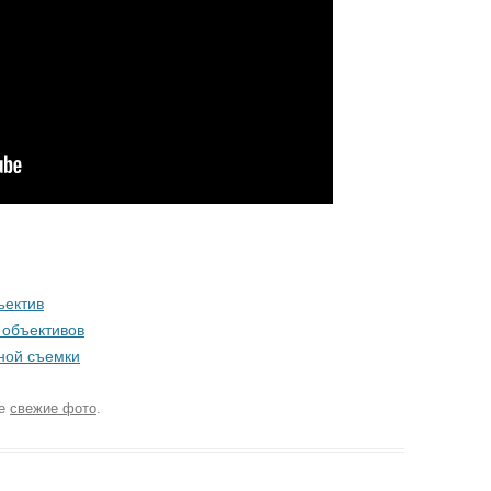
ъектив
 объективов
ной съемки
ке
свежие фото
.