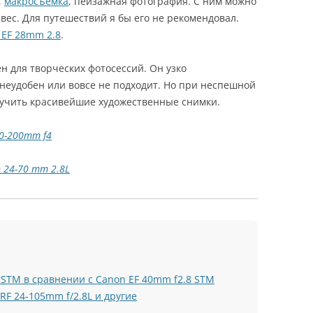
,
макросъемка
, пейзажная фотография. С ним можно
вес. Для путешествий я бы его не рекомендовал.
 EF 28mm 2.8
.
ен для творческих фотосессий. Он узко
 неудобен или вовсе не подходит. Но при неспешной
лучить красивейшие художественные снимки.
70-200mm f4
 24-70 mm 2.8L
 STM в сравнении с Canon EF 40mm f2.8 STM
RF 24-105mm f/2.8L и другие