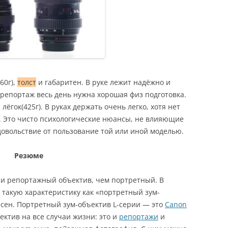
60г),
толст
и габаритен. В руке лежит надёжно и
 репортаж весь день нужна хорошая физ подготовка.
ёгок(425г). В руках держать очень легко, хотя нет
0. Это чисто психологические нюансы, не влияющие
довольствие от пользование той или иной моделью.
Резюме
ни репортажный объектив, чем портретный. В
 такую характеристику как «портретный зум-
ласен. Портретный зум-объектив L-серии — это
Canon
ъектив на все случаи жизни: это и
репортажи
и