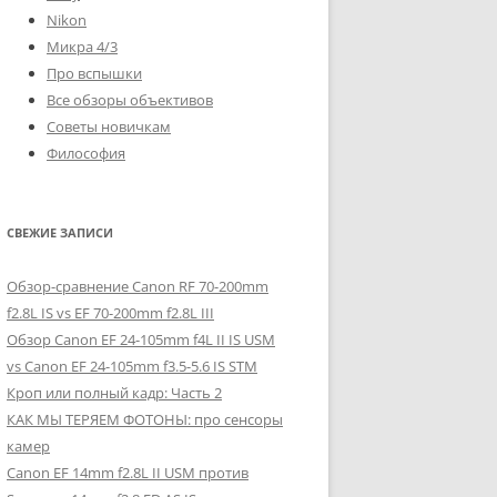
Nikon
Микра 4/3
Про вспышки
Все обзоры объективов
Советы новичкам
Философия
СВЕЖИЕ ЗАПИСИ
Обзор-сравнение Canon RF 70-200mm
f2.8L IS vs EF 70-200mm f2.8L III
Обзор Canon EF 24-105mm f4L II IS USM
vs Canon EF 24-105mm f3.5-5.6 IS STM
Кроп или полный кадр: Часть 2
КАК МЫ ТЕРЯЕМ ФОТОНЫ: про сенсоры
камер
Canon EF 14mm f2.8L II USM против