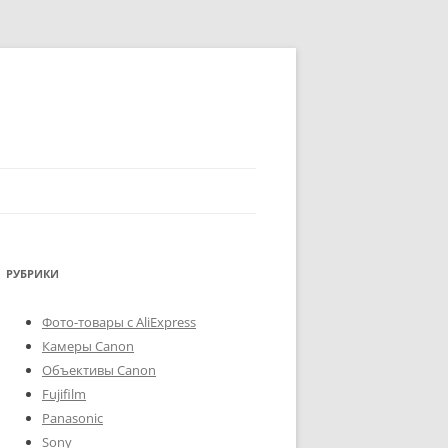
РУБРИКИ
Фото-товары с AliExpress
Камеры Canon
Объективы Canon
Fujifilm
Panasonic
Sony